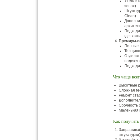
Утеплит
зонах).
Штукатур
Clean).
Дополни
архитект
Подходи
где важ
Премиум-се
Полные с
Толщина
Отделка
подсветк
Подходи
Что чаще всег
Высотные р
Сложная ге
Ремонт ста
Дополнител
Срочность 
Маленькая 
Как получить 
Запрашивай
штукатурки)
Уточняйте: 