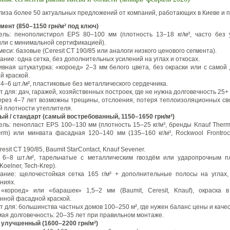
лиза более 50 актуальных предложений от компаний, работающих в Киеве и п
мент (850–1150 грн/м² под ключ)
ель: пенополистирол EPS 80–100 мм (плотность 13–18 кг/м³, часто без 
или с минимальной сертификацией).
меси: базовые (Ceresit CT 190/85 или аналоги низкого ценового сегмента).
ние: одна сетка, без дополнительных усилений на углах и откосах.
ивная штукатурка: «короед» 2–3 мм белого цвета, без окраски или с самой
й краской.
4–6 шт./м², пластиковые без металлического сердечника.
 для: дач, гаражей, хозяйственных построек, где не нужна долговечность 25+ 
через 4–7 лет возможны трещины, отслоения, потеря теплоизоляционных сво
й плотности утеплителя.
й / стандарт (самый востребованный, 1150–1650 грн/м²)
ль: пенопласт EPS 100–130 мм (плотность 15–25 кг/м³, бренды Knauf Therm,
herm) или минвата фасадная 120–140 мм (135–160 кг/м³, Rockwool Frontrock
resit CT 190/85, Baumit StarContact, Knauf Sevener.
 6–8 шт./м², тарельчатые с металлическим гвоздём или ударопрочным п
 Koelner, Tech-Krep).
ание: щелочестойкая сетка 165 г/м² + дополнительные полосы на углах, 
ниях.
«короед» или «барашек» 1,5–2 мм (Baumit, Ceresit, Knauf), окраска 
енной фасадной краской.
 для: большинства частных домов 100–250 м², где нужен баланс цены и качес
ая долговечность: 20–35 лет при правильном монтаже.
 улучшенный (1600–2200 грн/м²)