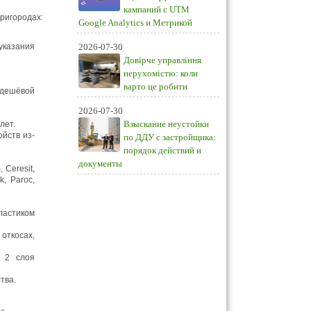
кампаний с UTM
ригородах:
Google Analytics и Метрикой
указания
2026-07-30
Довірче управління
нерухомістю: коли
варто це робити
 дешёвой
2026-07-30
Взыскание неустойки
лет.
йств из-
по ДДУ с застройщика:
порядок действий и
документы
 Ceresit,
, Paroc,
ластиком
откосах,
в 2 слоя
тва.