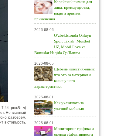
Корейский пилинг для
лица: преимущества,
виды и правила
применения
2026-08-06
O‘zbekistonda Onlayn
Sport Tikish: Mostbet
UZ, Mobil Ilova va
Bonuslar Haqida Qo‘llanma
2026-08-05
Щебень известняковый:
что это за материал и
какие у него
характеристики
2026-08-01
Как ухаживать за
7,44 грн/кВт·ч)
уличной мебелью
ет. Но главный
обно разберём,
ит в стоимость,
2026-08-01
Мониторинг трафика и
оценка эффективности