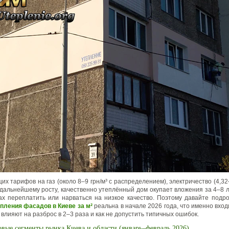
их тарифов на газ (около 8–9 грн/м³ с распределением), электричество (4,32–
 дальнейшему росту, качественно утеплённый дом окупает вложения за 4–8 л
х переплатить или нарваться на низкое качество. Поэтому давайте подр
епления фасадов в Киеве за м²
реальна в начале 2026 года, что именно вход
влияют на разброс в 2–3 раза и как не допустить типичных ошибок.
вые сегменты рынка Киева и области (январь–февраль 2026)