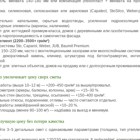
ель: минвата 140–180 мм или комбинация (пенопласт + минвата на пр
ка: силиконовая, силоксановая или акриловая (Capatect, StoSilco, Weber.
тельно: капельники, скрытые водоотводы, усиленная гидроизоляция
урные элементы (карнизы, наличники).
т для: коттеджей премиум-класса, домов с деревянными или газобетонными 
на паропроницаемость и самоочистка фасада.
гмент (2200–3500+ грн/м²)
истемы Sto, Caparol, Weber, JUB, Baumit Premium.
 150–220 мм, часто с вентиляционными зазорами или многослойными систем
: декоративный камень, клинкер, штукатурка под бетон/травертин, инте
ой.
т для: элитных объектов, домов на продажу или с долгосрочным проживанием
о увеличивает цену сверх сметы
аботы (выше 10–12 м) — +200–450 грн/м² за вышку/промальп.
ометрия (эркеры, балконы, колонны, арки) — +15–30 %.
рых стен (высолы, трещины, осыпание) — +150–400 грн/м².
ьные откосы, подоконники, отливы — часто считаются отдельно.
(работы зимой/ранней весной) — +10–20 %.
площадь (менее 80–100 м²) — надбавка за выезд и минимум.
лучшую цену без потери качества
те 3–5 детальных смет с одинаковыми параметрами (толщина, тип утепли
.
«цена за м² включает всё: 120/150 мм утеплителя, 8 дюбелей/м², армирование