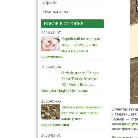
Строим
Техника дома
НОВОЕ В СТРОЙКЕ
2026-08-07
Корейский пилинг для
лица: преимущества,
виды и правила
применения
2026-08-06
O‘zbekistonda Onlayn
Sport Tikish: Mostbet
UZ, Mobil Ilova va
Bonuslar Haqida Qo‘llanma
2026-08-05
Щебень известняковый:
С учётом текущ
что это за материал и
и тенденции к
какие у него
барьер — стра
какая
цена ут
характеристики
какие факторы 
2026-08-01
Реальные цено