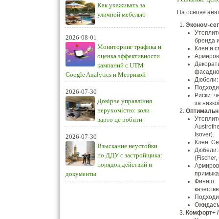
Как ухаживать за
На основе ана
уличной мебелью
Эконом-сег
Утеплит
2026-08-01
бренда 
Мониторинг трафика и
Клеи и с
оценка эффективности
Армирова
Декорат
кампаний с UTM
фасадно
Google Analytics и Метрикой
Дюбели: 
Подходит
2026-07-30
Риски: 
Довірче управління
за низко
нерухомістю: коли
Оптимальны
Утеплите
варто це робити
Austrot
Isover).
2026-07-30
Клеи: Ce
Взыскание неустойки
Дюбели:
по ДДУ с застройщика:
(Fischer,
порядок действий и
Армиров
документы
примыка
Финиш: 
качеств
Подходит
Ожидаем
Комфорт+ /