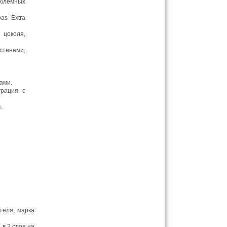
облемных
pas Extra
 цоколя,
стенами,
ами.
грация с
.
теля, марка
 в 2 слоя на