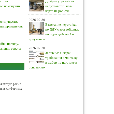
ют на
Довірче управління
ров помещения
нерухомістю: коли
варто це робити
2026-07-30
преимущества
Взыскание неустойки
анты применения
по ДДУ с застройщика:
порядок действий и
документы
ейки по типу,
2026-07-30
ранения советы
Забивные анкера:
требования к монтажу
и выбор по нагрузке и
основанию
ключевую роль в
ании комфортных