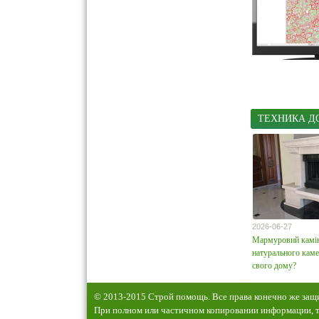
apartdom.ru
best
stroibloger.com
k
uquest.net
everb
ТЕХНИКА Д
2026-06-27
Мармуровий камін 
натурального каме
свого дому?
© 2013-2015 Строй помощь. Все права конечно же за
При полном или частичном копировании информации, т