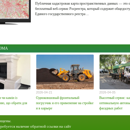
Публичная кадастровая карта пространственных данных — это
бесплатный веб-сервис Росреестра, который содержит общедост
Единого государственного реестра ...
today.org
teplica-parnik.net
aparthome.org
instukzia.com
domvilla.ru
domstroi.info
h
repezh.net
housekvar.ru
plitki.com
domfenshuy.net
euroecodom.ru
stagramer.com
s
estnews.com
sveto-copy.com
balforum.net
ОМА
2026-04-21
2026-04-05
чи камін із
Одноковшовый фронтальный
Высотный сервис: ка
ню, що обрати для
погрузчик и его применение на стройке
оптимальную автов
и в карьере
фасадных работ
щищены.
ребуется наличие обратной ссылки на сайт