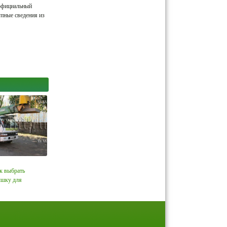
 официальный
упные сведения из
omeprorab.info
troihome.net
к выбрать
ышку для