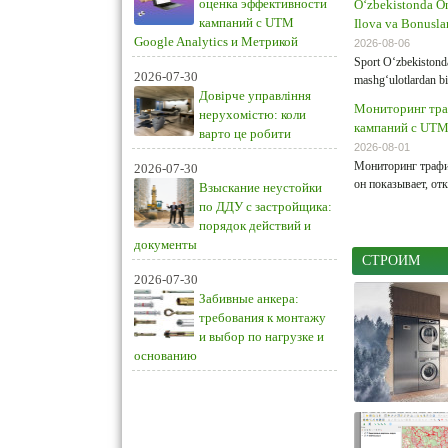
оценка эффективности
O‘zbekistonda On
кампаний с UTM
Ilova va Bonusla
Google Analytics и Метрикой
2026-08-06
Sport O‘zbekistonda
2026-07-30
mashg‘ulotlardan biri
Довірче управління
Мониторинг тра
нерухомістю: коли
кампаний с UTM 
варто це робити
2026-08-01
Мониторинг трафик
2026-07-30
он показывает, отк
Взыскание неустойки
по ДДУ с застройщика:
порядок действий и
документы
СТРОИМ
2026-07-30
Забивные анкера:
требования к монтажу
и выбор по нагрузке и
основанию