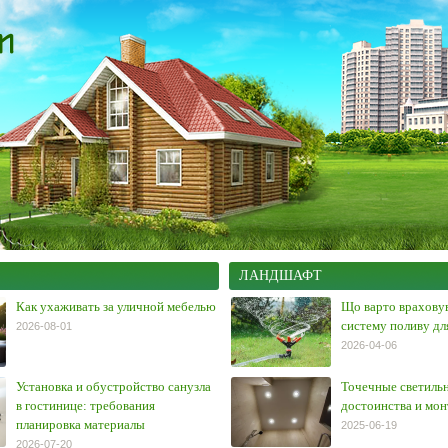
ЛАНДШАФТ
Как ухаживать за уличной мебелью
Що варто врахову
систему поливу дл
2026-08-01
2026-04-06
Установка и обустройство санузла
Точечные светильн
в гостинице: требования
достоинства и мо
планировка материалы
2025-06-19
2026-07-20