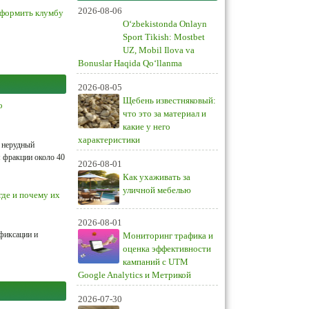
2026-08-06
оформить клумбу
O‘zbekistonda Onlayn
Sport Tikish: Mostbet
UZ, Mobil Ilova va
Bonuslar Haqida Qo‘llanma
2026-08-05
Щебень известняковый:
о
что это за материал и
какие у него
характеристики
й нерудный
 фракции около 40
2026-08-01
Как ухаживать за
уличной мебелью
де и почему их
2026-08-01
фиксации и
Мониторинг трафика и
оценка эффективности
кампаний с UTM
Google Analytics и Метрикой
2026-07-30