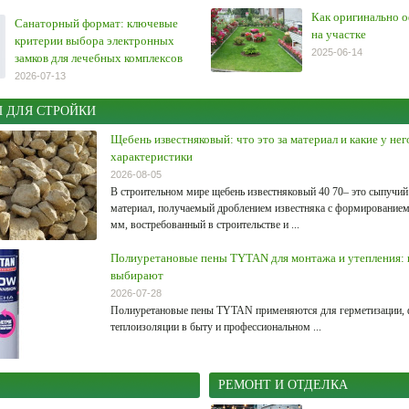
Как оригинально 
Санаторный формат: ключевые
на участке
критерии выбора электронных
2025-06-14
замков для лечебных комплексов
2026-07-13
 ДЛЯ СТРОЙКИ
Щебень известняковый: что это за материал и какие у нег
характеристики
2026-08-05
В строительном мире щебень известняковый 40 70– это сыпучи
материал, получаемый дроблением известняка с формированием
мм, востребованный в строительстве и ...
Полиуретановые пены TYTAN для монтажа и утепления: г
выбирают
2026-07-28
Полиуретановые пены TYTAN применяются для герметизации, 
теплоизоляции в быту и профессиональном ...
РЕМОНТ И ОТДЕЛКА