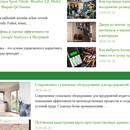
layn Sport Tikish: Mostbet UZ, Mobil
Как гирлянды влия
r Haqida Qo‘llanma
восприятие разме
2026-05-13
 millionlab insonlar uchun sevimli
dir. Futbol, tennis, ...
Двери из шпона: 
материала и вари
фика и оценка эффективности
в интерьере
Google Analytics и Метрикой
2026-03-06
а – это основа управляемого маркетинга:
Как выбрать батар
уда приходят ...
ёмкости и сроку х
2026-02-26
Современное сушильное оборудование для предприятий
2026-06-23
Современное сушильное оборудование для предприятий играет 
повышении эффективности производственных процессов и созд
условий труда. Сушилка белья промышленная ...
Публичная кадастровая карта пространственных данных
2026-06-20