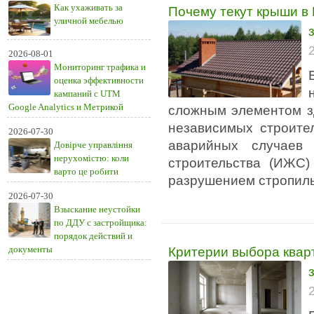
Почему текут крыши в
Как ухаживать за
уличной мебелью
2026-08-01
Мониторинг трафика и
оценка эффективности
кампаний с UTM
Google Analytics и Метрикой
сложным элементом зд
независимых строите
2026-07-30
аварийных случаев 
Довірче управління
нерухомістю: коли
строительства (ИЖС)
варто це робити
разрушением стропиль
2026-07-30
Взыскание неустойки
по ДДУ с застройщика:
порядок действий и
Критерии выбора кварт
документы