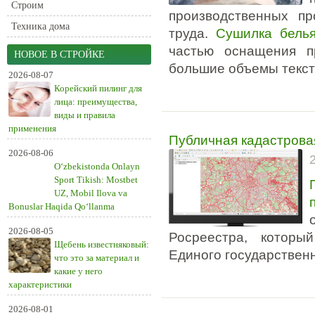
Строим
производственных п
Техника дома
труда.
Сушилка бель
частью оснащения п
НОВОЕ В СТРОЙКЕ
большие объемы тексти
2026-08-07
Корейский пилинг для
лица: преимущества,
виды и правила
применения
Публичная кадастрова
2026-08-06
O‘zbekistonda Onlayn
Sport Tikish: Mostbet
UZ, Mobil Ilova va
Bonuslar Haqida Qo‘llanma
2026-08-05
Росреестра, которы
Щебень известняковый:
Единого государствен
что это за материал и
какие у него
характеристики
2026-08-01