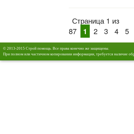
Страница 1 из
87
1
2
3
4
5
© 2013-2015 Строй помощь. Все права конечно же защищены.
При полном или частичном копировании информации, требуется наличие обр