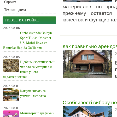
Строим
материалов, но прод
Техника дома
прежнему остается 
качества и функциона
НОВОЕ В СТРОЙКЕ
2026-08-06
O‘zbekistonda Onlayn
Sport Tikish: Mostbet
UZ, Mobil Ilova va
Как правильно арендо
Bonuslar Haqida Qo‘llanma
2026-08-05
Щебень известняковый:
что это за материал и
какие у него
характеристики
2026-08-01
Как ухаживать за
уличной мебелью
Особливості вибору не
2026-08-01
Мониторинг трафика и