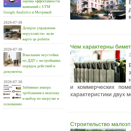
оценка эффективности
кампаний с UTM
Google Analytics и Метрикой
2026-07-30
Довірче управління
нерухомістю: коли
варто це робити
Чем характерны бимет
2026-07-30
Взыскание неустойки
по ДДУ с застройщика:
порядок действий и
документы
2026-07-30
и коммерческих пом
Забивные анкера:
требования к монтажу
характеристики двух м
и выбор по нагрузке и
основанию
Строительство малоэт