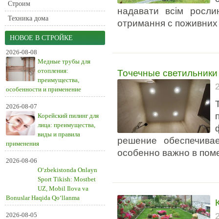
Строим
надавати всім росли
Техника дома
отримання с поживних
НОВОЕ В СТРОЙКЕ
2026-08-08
Медные трубы для
Точечные светильники
отопления:
преимущества,
особенности и применение
2026-08-07
Корейский пилинг для
лица: преимущества,
виды и правила
решение обеспечивае
применения
особенно важно в пом
2026-08-06
O‘zbekistonda Onlayn
Sport Tikish: Mostbet
UZ, Mobil Ilova va
Bonuslar Haqida Qo‘llanma
2026-08-05