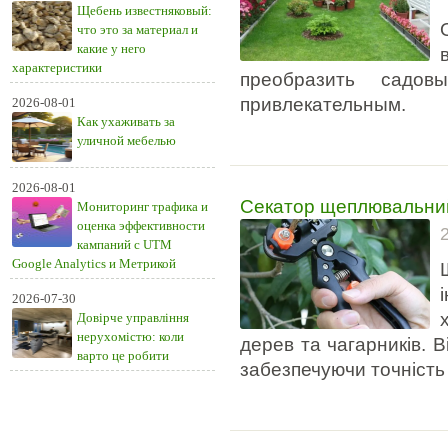
Щебень известняковый:
что это за материал и
какие у него
характеристики
преобразить садо
привлекательным.
2026-08-01
Как ухаживать за
уличной мебелью
2026-08-01
Секатор щеплювальний
Мониторинг трафика и
оценка эффективности
кампаний с UTM
Google Analytics и Метрикой
2026-07-30
Довірче управління
нерухомістю: коли
дерев та чагарників. 
варто це робити
забезпечуючи точність