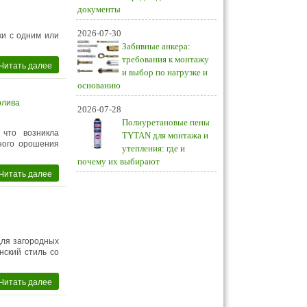
документы
2026-07-30
ки с одним или
Забивные анкера:
требования к монтажу
Читать далее
и выбор по нагрузке и
основанию
олива
2026-07-28
Полиуретановые пены
 что возникла
TYTAN для монтажа и
ного орошения
утепления: где и
почему их выбирают
Читать далее
для загородных
нский стиль со
Читать далее