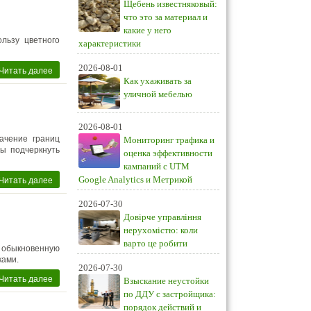
Щебень известняковый:
что это за материал и
какие у него
льзу цветного
характеристики
2026-08-01
Читать далее
Как ухаживать за
уличной мебелью
2026-08-01
ачение границ
Мониторинг трафика и
ны подчеркнуть
оценка эффективности
кампаний с UTM
Читать далее
Google Analytics и Метрикой
2026-07-30
Довірче управління
нерухомістю: коли
варто це робити
 обыкновенную
ками.
2026-07-30
Читать далее
Взыскание неустойки
по ДДУ с застройщика:
порядок действий и