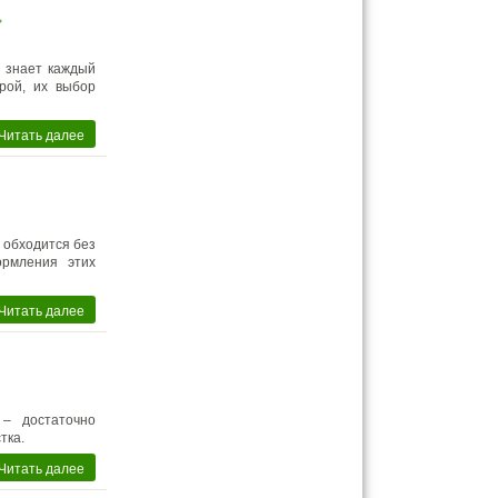
»
е знает каждый
рой, их выбор
Читать далее
 обходится без
ормления этих
Читать далее
 – достаточно
тка.
Читать далее