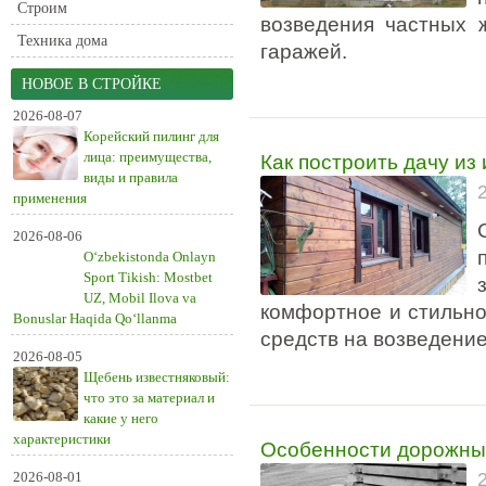
Строим
возведения частных 
Техника дома
гаражей.
НОВОЕ В СТРОЙКЕ
2026-08-07
Корейский пилинг для
Как построить дачу из
лица: преимущества,
виды и правила
применения
2026-08-06
O‘zbekistonda Onlayn
Sport Tikish: Mostbet
UZ, Mobil Ilova va
комфортное и стильно
Bonuslar Haqida Qo‘llanma
средств на возведени
2026-08-05
Щебень известняковый:
что это за материал и
какие у него
характеристики
Особенности дорожных
2026-08-01