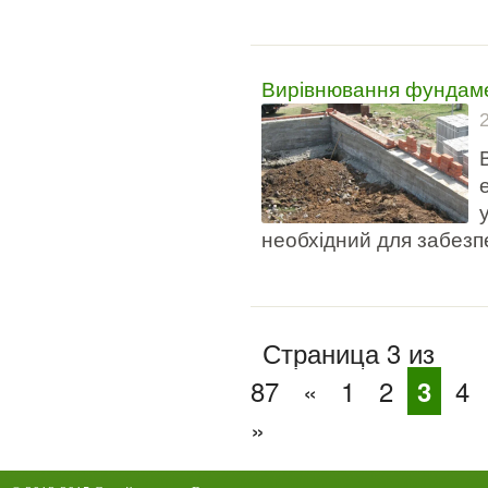
Вирівнювання фундамен
необхідний для забезпеч
Страница 3 из
87
«
1
2
3
4
»