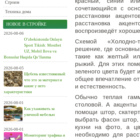
красный, синий ил
Строим
сочетающийся с осно
Техника дома
расстановки акцент
расстановка акце
НОВОЕ В СТРОЙКЕ
воспроизведёт хороше
2026-08-06
O‘zbekistonda Onlayn
Схемой «Холодно-т
Sport Tikish: Mostbet
решение, где основны
UZ, Mobil Ilova va
такие как желтый ил
Bonuslar Haqida Qo‘llanma
рыжий. Для этих пом
2026-08-05
зеленого цвета будет 
Щебень известняковый:
общее впечатление от 
что это за материал и
и естественность.
какие у него
характеристики
Обычно теплая гамм
2026-08-01
столовой. А акценты
Как ухаживать за
помощи штор, скатерт
уличной мебелью
выбрать фасон штор,
кухни на фото, а цв
2026-08-01
необходимо для расс
Мониторинг трафика и