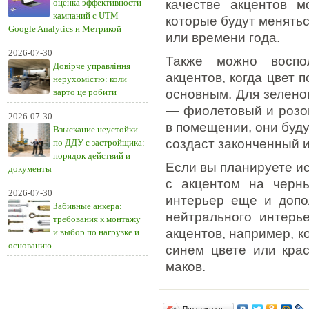
оценка эффективности
качестве акцентов м
кампаний с UTM
которые будут менятьс
Google Analytics и Метрикой
или времени года.
2026-07-30
Также можно воспо
Довірче управління
акцентов, когда цвет 
нерухомістю: коли
варто це робити
основным. Для зеленог
— фиолетовый и розов
2026-07-30
в помещении, они буду
Взыскание неустойки
создаст законченный и
по ДДУ с застройщика:
порядок действий и
Если вы планируете ис
документы
с акцентом на черн
2026-07-30
интерьер еще и допо
Забивные анкера:
нейтрального интерь
требования к монтажу
акцентов, например, к
и выбор по нагрузке и
основанию
синем цвете или крас
маков.
Поделиться…