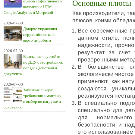
оценка эффективности
Основные плюсы
кампаний с UTM
Как производители, та
Google Analytics и Метрикой
плюсов, коими облада
2026-07-30
Довірче управління
Все современные п
нерухомістю: коли
данном стиле, пол
варто це робити
надежности, прочно
2026-07-30
результат за счет 
Взыскание неустойки
проверенными метод
по ДДУ с застройщика:
В большинстве сл
порядок действий и
экологически чистое
документы
применяют, как нат
2026-07-30
создаются уникал
Забивные анкера:
реализуются нестан
требования к монтажу
и выбор по нагрузке и
В специально подго
основанию
специально для дет
для нормальног
безопасности и на
это использованием 