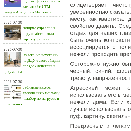
оценка эффективности
олицетворяет чисто
кампаний с UTM
уверенностью сказать,
Google Analytics и Метрикой
месту, как квартира, 
2026-07-30
свойство давить. Сре
Довірче управління
отдых для наших глаз
нерухомістю: коли
варто це робити
быть очень контрастн
ассоциируется с поли
2026-07-30
нежели проводить вре
Взыскание неустойки
по ДДУ с застройщика:
Осторожно нужно быт
порядок действий и
черный, синий, фиол
документы
тревогу, напряженност
2026-07-30
Агрессией может о
Забивные анкера:
требования к монтажу
использовать его в ме
и выбор по нагрузке и
нежели дома. Если хо
основанию
лучше использовать о
пуф, картину, светиль
Прекрасным и легким