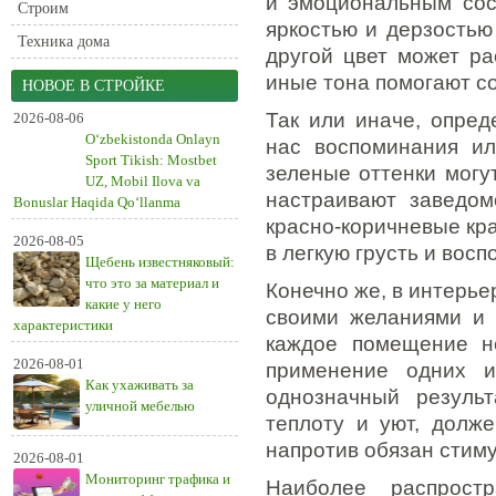
и эмоциональным сос
Строим
яркостью и дерзостью
Техника дома
другой цвет может ра
иные тона помогают со
НОВОЕ В СТРОЙКЕ
Так или иначе, опред
2026-08-06
O‘zbekistonda Onlayn
нас воспоминания ил
Sport Tikish: Mostbet
зеленые оттенки могу
UZ, Mobil Ilova va
настраивают заведом
Bonuslar Haqida Qo‘llanma
красно-коричневые кра
2026-08-05
в легкую грусть и вос
Щебень известняковый:
что это за материал и
Конечно же, в интерье
какие у него
своими желаниями и 
характеристики
каждое помещение н
2026-08-01
применение одних 
Как ухаживать за
однозначный результ
уличной мебелью
теплоту и уют, долж
напротив обязан стим
2026-08-01
Мониторинг трафика и
Наиболее распрост