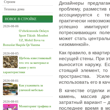
Строим
Дизайнеры предлага
проблему, разместив
Техника дома
ассоциируется с т
НОВОЕ В СТРОЙКЕ
практически невозмож
успешно имитирую
2026-08-06
O‘zbekistonda Onlayn
потрескивающих поле
Sport Tikish: Mostbet
может стать централь
UZ, Mobil Ilova va
«изюминкой».
Bonuslar Haqida Qo‘llanma
Как правило, в кварт
2026-08-05
несущей стены. При эт
Щебень известняковый:
что это за материал и
выносится наружу. Е
какие у него
стоящий элемент, то
характеристики
пространства. Уси
2026-08-01
использовать его в кач
Как ухаживать за
В качестве отделки 
уличной мебелью
камень, массив дре
2026-08-01
затратный вариант – 
Мониторинг трафика и
последнее время в м