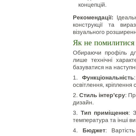
концепцій.
Рекомендації:
Ідеальн
конструкції та вира
візуального розширенн
Як не помилитися
Обираючи профіль дл
лише технічні характ
базуватися на наступн
1.
Функціональність
освітлення, кріплення 
2.
Стиль інтер’єру
: П
дизайн.
3.
Тип приміщення
: 
температура та інші ви
4.
Бюджет
: Вартіст