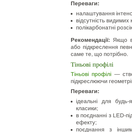
Переваги:
налаштування інтенси
відсутність видимих 
полікарбонатні розсі
Рекомендації:
Якщо в 
або підкреслення певн
саме те, що потрібно.
Тіньові профілі
Тіньові профілі
— ство
підкреслюючи геометрі
Переваги:
ідеальні для будь-
класики;
в поєднанні з LED-п
ефекту;
поєднання з інши