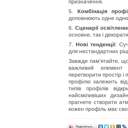
призначення.
5.
Комбінація профі
доповнюють одне одног
6.
Сценарії освітленн
основне, так і декорат
7.
Нові тенденції
: Су
для нестандартних ріш
Завжди пам’ятайте, що
важливий елемент 
перетворити простір і 
профілю залежить від 
типів профілів відк
найсміливіших дизай
прагнете створити атм
кожен профіль має сво
Поделиться…