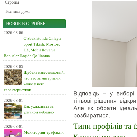
Строим
Техника дома
НОВОЕ В СТРОЙКЕ
2026-08-06
O‘zbekistonda Onlayn
Sport Tikish: Mostbet
UZ, Mobil Ilova va
Bonuslar Haqida Qo‘llanma
2026-08-05
Щебень известняковый:
что это за материал и
какие у него
характеристики
Відповідь – у виборі 
тіньові рішення відкр
2026-08-01
Как ухаживать за
Але як обрати ідеал
уличной мебелью
розбиратися.
Типи профілів та 
2026-08-01
Мониторинг трафика и
Карнизні системи