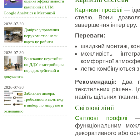
оценка эффективности
кампаний с UTM
Карнизні профілі
— іде
Google Analytics и Метрикой
стелю. Вони дозвол
2026-07-30
завершення інтер’єру.
Довірче управління
Переваги:
нерухомістю: коли
варто це робити
швидкий монтаж, кон
2026-07-30
можливість інтегр
Взыскание неустойки
комфортної атмосфе
по ДДУ с застройщика:
легко комбінуються 
порядок действий и
документы
Рекомендації:
Два па
2026-07-30
текстильних рішень. 
Забивные анкера:
навіть щільних тканин.
требования к монтажу
и выбор по нагрузке и
Світлові лінії
основанию
Світлові профілі
— с
функціональним можл
декоративного або осн