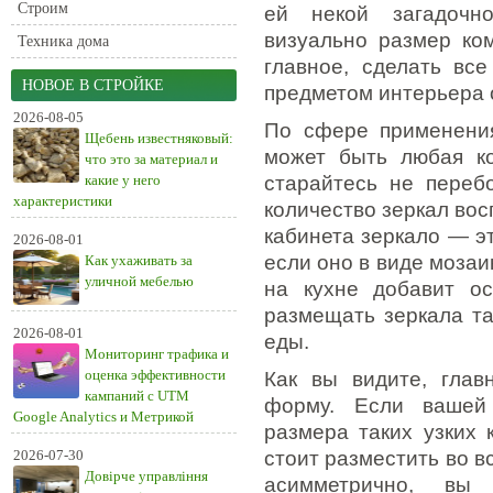
Строим
ей некой загадочн
визуально размер ком
Техника дома
главное, сделать все
НОВОЕ В СТРОЙКЕ
предметом интерьера
2026-08-05
По сфере применения
Щебень известняковый:
может быть любая ко
что это за материал и
какие у него
старайтесь не переб
характеристики
количество зеркал вос
кабинета зеркало — э
2026-08-01
если оно в виде мозаи
Как ухаживать за
уличной мебелью
на кухне добавит ос
размещать зеркала та
2026-08-01
еды.
Мониторинг трафика и
оценка эффективности
Как вы видите, глав
кампаний с UTM
форму. Если вашей 
Google Analytics и Метрикой
размера таких узких 
2026-07-30
стоит разместить во в
Довірче управління
асимметрично, вы