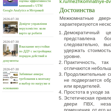
k.ru/mezhkomnatnye-dv
оценка эффективности
кампаний с UTM
Достоинства
Google Analytics и Метрикой
Межкомнатные двер
2026-07-30
характеризуются неск
Довірче управління
нерухомістю: коли
Демократичный ц
варто це робити
представлена бо
2026-07-30
следовательно, в
Взыскание неустойки
удержать стоимост
по ДДУ с застройщика:
уровне.
порядок действий и
документы
Практичность, так
отличаются небольш
2026-07-30
Продолжительные св
Забивные анкера:
требования к монтажу
не подвергается об
и выбор по нагрузке и
или вредителей.
основанию
Простота в уходе за
Эстетическая привле
двери ПВХ, неза
помещения, от его н