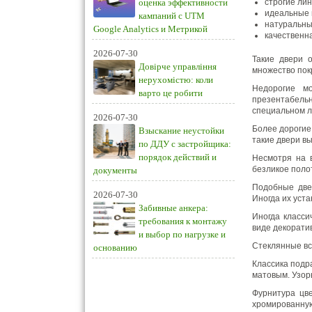
оценка эффективности
строгие лин
идеальные 
кампаний с UTM
натуральны
Google Analytics и Метрикой
качественн
2026-07-30
Такие двери 
Довірче управління
множество пок
нерухомістю: коли
Недорогие м
варто це робити
презентабель
специальном л
2026-07-30
Более дорогие
Взыскание неустойки
такие двери вы
по ДДУ с застройщика:
порядок действий и
Несмотря на 
безликое поло
документы
Подобные двер
2026-07-30
Иногда их уста
Забивные анкера:
Иногда класси
требования к монтажу
виде декорати
и выбор по нагрузке и
Стеклянные вс
основанию
Классика подр
матовым. Узор
Фурнитура цв
хромированную