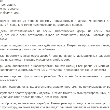
ии;
пропорции;
е материалы;
ая фурнитура.
обычно делают из дерева, но могут применяться и другие материалы. С
рытий, довольно точно имитирующих натуральное дерево.
одели изготавливаются из сосны. Классические двери из сосны выг
но, особенно если остановить выбор на филенчатой модели. Готовую дв
аком.
 модели создаются из массива дуба или ореха. Покрытые прозрачным лаком, 
глядят очень дорого и респектабельно.
всю простоту классических дверей, они не лишены декоративных элемент
тно никак нельзя считать классическим образцом.
и устанавливаются в новостройках, так как жильцы все равно их меняют
навливают в минимиалистичных интерьерах, однако это все же не классика.
ческие изделия оформляются резьбой. Она может быть выполнена по угл
вных вставок.
тавки, если они есть, делаются максимально простыми, не привлекающими вс
азумевает простоту форм и отделки. Стекло может быть витражированным, 
ы допускаются только простые, без вычурности.
ета бронзы, патины или серебра. Некоторые производители используют 
 фурнитуру, но такие варианты выглядят слишком дешево и не вписываются 