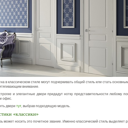
на в классическом стиле могут подчеркивать общий стиль или стать основны
итягивающим внимание.
трогие и элегантные двери придадут нотку представительности любому п
и офис.
ить двери
тут
, выбрав подходящую модель.
стики «классики»
рь может носить это почетное звание. Именно классический стиль выделяет р