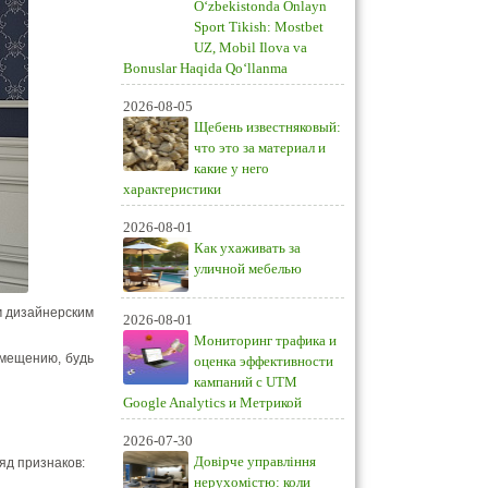
O‘zbekistonda Onlayn
Sport Tikish: Mostbet
UZ, Mobil Ilova va
Bonuslar Haqida Qo‘llanma
2026-08-05
Щебень известняковый:
что это за материал и
какие у него
характеристики
2026-08-01
Как ухаживать за
уличной мебелью
м дизайнерским
2026-08-01
Мониторинг трафика и
омещению, будь
оценка эффективности
кампаний с UTM
Google Analytics и Метрикой
2026-07-30
Довірче управління
яд признаков:
нерухомістю: коли