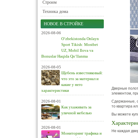
Строим
Техника дома
НОВОЕ В СТРОЙКЕ
2026-08-06
O‘zbekistonda Onlayn
Sport Tikish: Mostbet
UZ, Mobil Ilova va
Bonuslar Haqida Qo‘llanma
2026-08-05
Щебень известняковый:
что это за материал и
какие у него
Дверные полот
характеристики
элементом, пр
2026-08-01
Сдержанные, с
то квартира ил
Как ухаживать за
уличной мебелью
Вы можете куп
Характери
2026-08-01
Не каждая две
Мониторинг трафика и