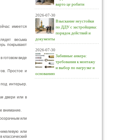
варто це робити
2026-07-30
Взыскание неустойки
ейчас имеется
по ДДУ с застройщика:
порядок действий и
документы
лядят весьма
ерь покрывают
2026-07-30
Забивные анкера:
в готовом виде
требования к монтажу
и выбор по нагрузке и
ов. Простое и
основанию
 под интерьер.
ам двери или в
е внимание.
прозрачным или
никелевую или
в классический