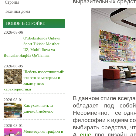
выразительных средст
Строим
Техника дома
НОВОЕ В СТРОЙКЕ
2026-08-06
O‘zbekistonda Onlayn
Sport Tikish: Mostbet
UZ, Mobil Ilova va
Bonuslar Haqida Qo‘llanma
2026-08-05
Щебень известняковый:
что это за материал и
какие у него
характеристики
В данном стиле всегда
2026-08-01
обладает под собой
Как ухаживать за
уличной мебелью
Несомненно, сегод
философии к идеям соц
2026-08-01
выбирать средства, ч
Мониторинг трафика и
А
еще
про дизайн ав