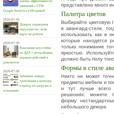
оценка эффективности
представлено много и
кампаний с UTM
Google Analytics и Метрикой
Палитра цветов
2026-07-30
Выбирайте цветовую 
Довірче управління
в авангард-стиле, то
нерухомістю: коли
использовать как в н
варто це робити
которые находятся р
2026-07-30
только понимание тог
Взыскание неустойки
яркостью. Используй
по ДДУ с застройщика:
порядок действий и
должно быть полу тоно
документы
Формы в стиле ав
2026-07-30
Никто не может точн
Забивные анкера:
требования к монтажу
предметы мебели и по
и выбор по нагрузке и
и тут лучше всего 
основанию
решениях: можете п
форму нестандартны
небольшого декора.