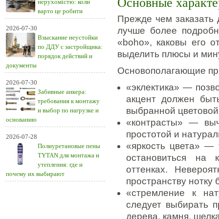
Основные характе
нерухомістю: коли
варто це робити
Прежде чем заказать
2026-07-30
лучше более подробн
Взыскание неустойки
«boho», каковы его о
по ДДУ с застройщика:
выделить плюсы и мин
порядок действий и
документы
Основополагающие пр
2026-07-30
«эклектика» — позв
Забивные анкера:
акцент должен быт
требования к монтажу
выбранной цветовой
и выбор по нагрузке и
основанию
«контрасты» — выч
простотой и натурал
2026-07-28
«яркость цвета» — 
Полиуретановые пены
TYTAN для монтажа и
остановиться на 
утепления: где и
оттенках. Невероя
почему их выбирают
пространству нотку 
«стремление к на
следует выбирать п
дерева, камня, шелка