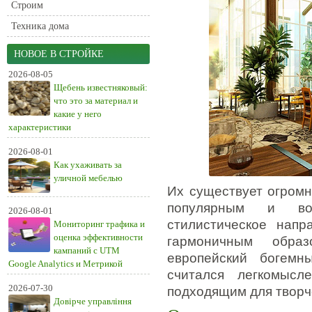
Строим
Техника дома
НОВОЕ В СТРОЙКЕ
2026-08-05
Щебень известняковый:
что это за материал и
какие у него
характеристики
2026-08-01
Как ухаживать за
уличной мебелью
Их существует огромн
популярным и во
2026-08-01
стилистическое напр
Мониторинг трафика и
оценка эффективности
гармоничным обра
кампаний с UTM
европейский богемн
Google Analytics и Метрикой
считался легкомысл
2026-07-30
подходящим для творч
Довірче управління