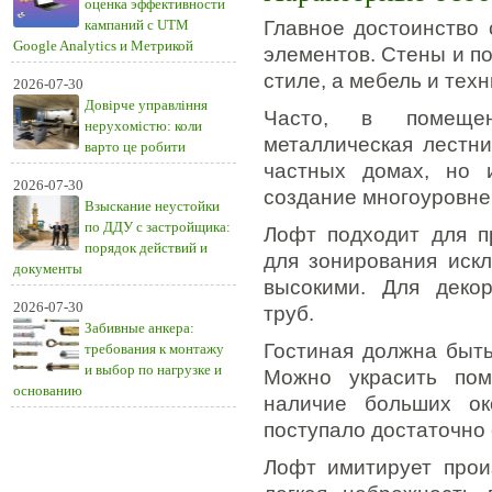
оценка эффективности
кампаний с UTM
Главное достоинство
Google Analytics и Метрикой
элементов. Стены и п
стиле, а мебель и тех
2026-07-30
Довірче управління
Часто, в помещен
нерухомістю: коли
металлическая лестни
варто це робити
частных домах, но 
2026-07-30
создание многоуровне
Взыскание неустойки
по ДДУ с застройщика:
Лофт подходит для п
порядок действий и
для зонирования иск
документы
высокими. Для декор
2026-07-30
труб.
Забивные анкера:
Гостиная должна быть
требования к монтажу
и выбор по нагрузке и
Можно украсить пом
основанию
наличие больших ок
поступало достаточно 
Лофт имитирует прои