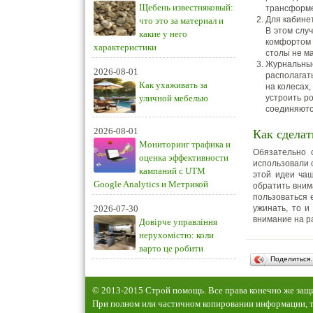
Щебень известняковый:
трансформер
Для кабинет
что это за материал и
В этом слу
какие у него
комфортом 
характеристики
столы не м
Журнальные
2026-08-01
располагат
Как ухаживать за
на колесах
уличной мебелью
устроить ро
соединяютс
2026-08-01
Как сделат
Мониторинг трафика и
Обязательно 
оценка эффективности
использовали 
кампаний с UTM
этой идеи чащ
Google Analytics и Метрикой
обратить вним
пользоваться 
2026-07-30
ужинать, то и
внимание на р
Довірче управління
нерухомістю: коли
варто це робити
Поделиться
© 2013-2015 Строй помощь. Все права конечно же за
При полном или частичном копировании информации, т