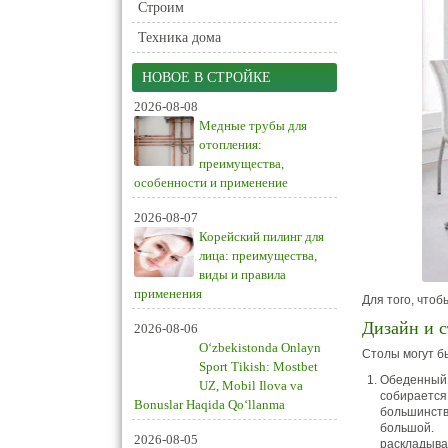
Строим
Техника дома
НОВОЕ В СТРОЙКЕ
2026-08-08
Медные трубы для
отопления:
преимущества,
особенности и применение
2026-08-07
Корейский пилинг для
лица: преимущества,
виды и правила
применения
Для того, что
Дизайн и 
2026-08-06
O‘zbekistonda Onlayn
Столы могут б
Sport Tikish: Mostbet
Обеденны
UZ, Mobil Ilova va
собираетс
Bonuslar Haqida Qo‘llanma
большинств
большой. 
2026-08-05
раскладыва