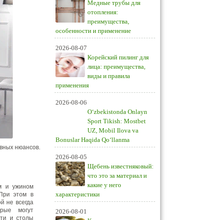
Медные трубы для
отопления:
преимущества,
особенности и применение
2026-08-07
Корейский пилинг для
лица: преимущества,
виды и правила
применения
2026-08-06
O‘zbekistonda Onlayn
Sport Tikish: Mostbet
UZ, Mobil Ilova va
Bonuslar Haqida Qo‘llanma
овных нюансов.
2026-08-05
Щебень известняковый:
что это за материал и
какие у него
ом и ужином
характеристики
При этом в
й не всегда
орые могут
2026-08-01
сти и столы