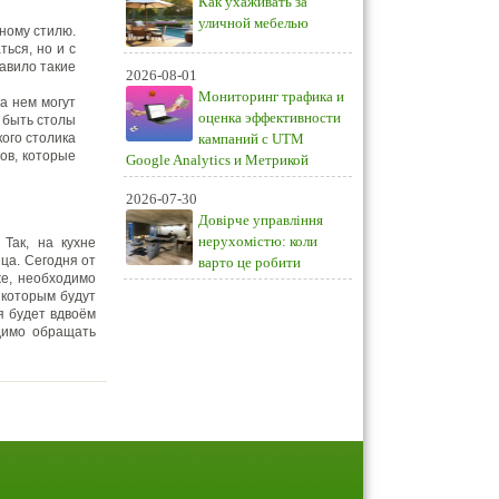
Как ухаживать за
уличной мебелью
рному стилю.
ься, но и с
авило такие
2026-08-01
Мониторинг трафика и
а нем могут
оценка эффективности
 быть столы
ого столика
кампаний с UTM
лов, которые
Google Analytics и Метрикой
2026-07-30
Довірче управління
нерухомістю: коли
Так, на кухне
ца. Сегодня от
варто це робити
же, необходимо
 которым будут
я будет вдвоём
одимо обращать