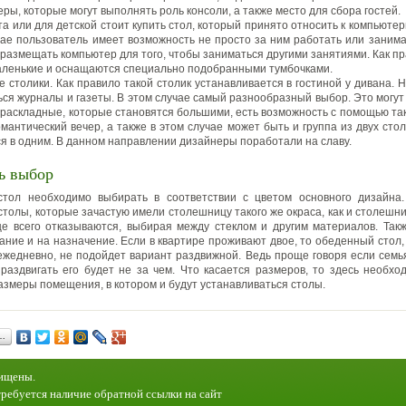
ы, которые могут выполнять роль консоли, а также место для сбора гостей.
а или для детской стоит купить стол, который принято относить к компьюте
чае пользователь имеет возможность не просто за ним работать или занимат
размещать компьютер для того, чтобы заниматься другими занятиями. Как пр
аленькие и оснащаются специально подобранными тумбочками.
 столики. Как правило такой столик устанавливается в гостиной у дивана. Н
ься журналы и газеты. В этом случае самый разнообразный выбор. Это могут
, раскладные, которые становятся большими, есть возможность с помощью так
мантический вечер, а также в этом случае может быть и группа из двух сто
я в одним. В данном направлении дизайнеры поработали на славу.
ь выбор
стол необходимо выбирать в соответствии с цветом основного дизайна. 
столы, которые зачастую имели столешницу такого же окраса, как и столешни
е всего отказываются, выбирая между стеклом и другим материалов. Так
ание и на назначение. Если в квартире проживают двое, то обеденный стол,
ежедневно, не подойдет вариант раздвижной. Ведь проще говоря если семь
 раздвигать его будет не за чем. Что касается размеров, то здесь необх
азмеры помещения, в котором и будут устанавливаться столы.
…
щищены.
ребуется наличие обратной ссылки на сайт