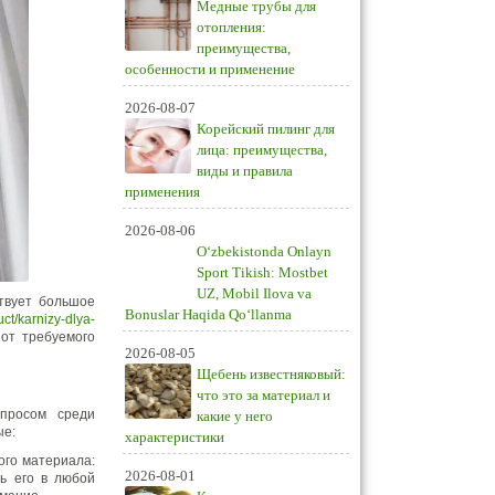
Медные трубы для
отопления:
преимущества,
особенности и применение
2026-08-07
Корейский пилинг для
лица: преимущества,
виды и правила
применения
2026-08-06
O‘zbekistonda Onlayn
Sport Tikish: Mostbet
UZ, Mobil Ilova va
твует большое
Bonuslar Haqida Qo‘llanma
/karnizy-dlya-
от требуемого
2026-08-05
Щебень известняковый:
что это за материал и
просом среди
какие у него
ые:
характеристики
ого материала:
2026-08-01
ть его в любой