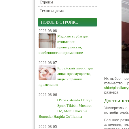
Строим
Техника дома
НОВОЕ В СТРОЙКЕ
2026-08-08
Медные трубы для
отопления:
преимущества,
особенности и применение
2026-08-07
Корейский пилинг для
лица: преимущества,
Их выбор пре
виды и правила
количество 
применения
shtor/plastikovy
размера.
2026-08-06
Достоинст
O‘zbekistonda Onlayn
Sport Tikish: Mostbet
Универсальн
UZ, Mobil Ilova va
потребителей.
Bonuslar Haqida Qo‘llanma
Большое разно
алюминия, пла
2026-08-05