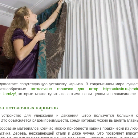
дполагает сопутствующую установку карниза. В современном мире сущес
разнообразных
потолочных карнизов для штор https://aluvin.ru/product
e-karnizy/
, которые можно купить по оптимальным ценам и в зависимости 
ва потолочных карнизов
о устройство для удержания и движения штор пользуется большим с
 Это объясняется рядом преимуществ, среди которых можно выделить главн
образие материалов. Сейчас можно приобрести карниз практически из люб
стика, дерева, нержавеющей стали и даже чугуна. Это позволяет вписа