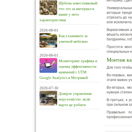
интерьер, сде
Щебень известняковый:
Универсальны
что это за материал и
которые предп
какие у него
отрезать до н
характеристики
или исключите
Вариативная ш
2026-08-01
вешать нескол
Как ухаживать за
балдахины, го
уличной мебелью
Простота монт
специальных н
2026-08-01
Монтаж ка
Мониторинг трафика и
оценка эффективности
Для того чтоб
кампаний с UTM
Во-первых, ва
Google Analytics и Метрикой
этапе важно у
Во-вторых, м
2026-07-30
нужную степен
Довірче управління
нерухомістю: коли
В-третьих, к 
варто це робити
при сильном з
Правильно п
профессионало