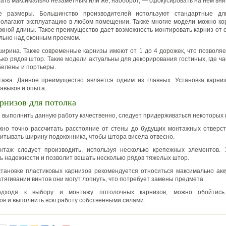
лать максимально незаметным или же, наоборот, — сфокусировать на нем вн
е размеры. Большинство производителей используют стандартные дл
олагают эксплуатацию в любом помещении. Также многие модели можно ко
ужной длины. Такое преимущество дает возможность монтировать карниз от 
льно над оконным проемом.
ирина. Также современные карнизы имеют от 1 до 4 дорожек, что позволя
ько рядов штор. Такие модели актуальны для декорирования гостиных, где ч
белены и портьеры.
ажа. Данное преимущество является одним из главных. Установка карни
авыков и опыта.
рнизов для потолка
ы выполнить данную работу качественно, следует придерживаться некоторых 
жно точно рассчитать расстояние от стены до будущих монтажных отверс
читывать ширину подоконника, чтобы штора висела отвесно.
онтаж следует производить, используя несколько крепежных элементов. 
ь надежности и позволит вешать несколько рядов тяжелых штор.
установке пластиковых карнизов рекомендуется относиться максимально акку
атягивании винтов они могут лопнуть, что потребует замены предмета.
одходя к выбору и монтажу потолочных карнизов, можно обойтис
в и выполнить всю работу собственными силами.