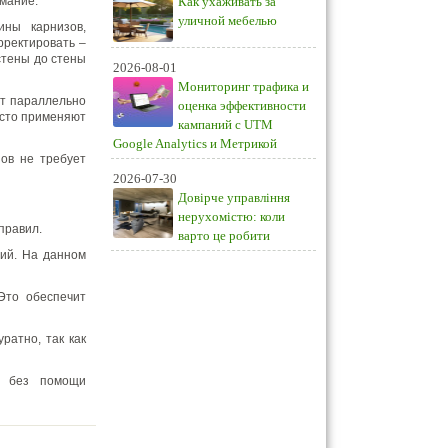
имание.
Как ухаживать за
уличной мебелью
ины карнизов,
рректировать –
стены до стены
2026-08-01
Мониторинг трафика и
ет параллельно
оценка эффективности
асто применяют
кампаний с UTM
Google Analytics и Метрикой
зов не требует
2026-07-30
Довірче управління
нерухомістю: коли
правил.
варто це робити
тий. На данном
Это обеспечит
ратно, так как
ь без помощи