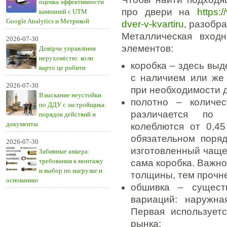
оценка эффективности
про двери на
https:
кампаний с UTM
Google Analytics и Метрикой
dver-v-kvartiru
, разобра
Металлическая вход
2026-07-30
элементов:
Довірче управління
нерухомістю: коли
коробка – здесь выд
варто це робити
с наличием или же 
2026-07-30
при необходимости 
Взыскание неустойки
полотно – количе
по ДДУ с застройщика:
различается по 
порядок действий и
документы
колеблются от 0,45
обязательном поря
2026-07-30
изготовленный чаще 
Забивные анкера:
требования к монтажу
сама коробка. Важно
и выбор по нагрузке и
толщины, тем прочне
основанию
обшивка – сущест
вариаций: наружн
Первая использует
рынка;