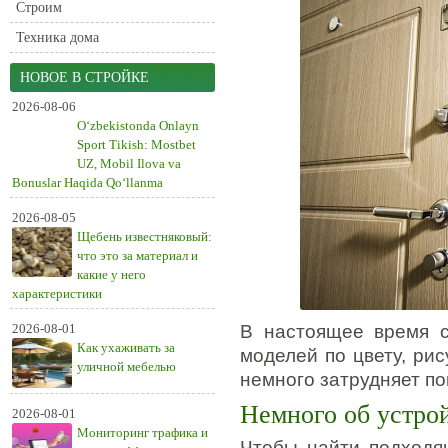
Строим
Техника дома
НОВОЕ В СТРОЙКЕ
2026-08-06
O‘zbekistonda Onlayn
Sport Tikish: Mostbet
UZ, Mobil Ilova va
Bonuslar Haqida Qo‘llanma
2026-08-05
Щебень известняковый:
что это за материал и
какие у него
характеристики
2026-08-01
В настоящее время с
Как ухаживать за
моделей по цвету, рис
уличной мебелью
немного затрудняет по
Немного об устро
2026-08-01
Мониторинг трафика и
Чтобы найти подходя