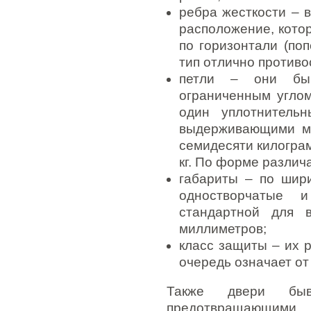
ребра жесткости – 
расположение, котор
по горизонтали (по
тип отлично против
петли – они бы
ограниченным углом
один уплотнительн
выдерживающими ма
семидесяти килограм
кг. По форме различ
габариты – по шир
одностворчатые 
стандартной для 
миллиметров;
класс защиты – их р
очередь означает от
Также двери быв
предотвращающими 