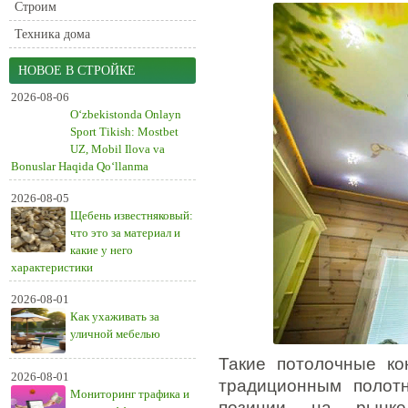
Строим
Техника дома
НОВОЕ В СТРОЙКЕ
2026-08-06
O‘zbekistonda Onlayn
Sport Tikish: Mostbet
UZ, Mobil Ilova va
Bonuslar Haqida Qo‘llanma
2026-08-05
Щебень известняковый:
что это за материал и
какие у него
характеристики
2026-08-01
Как ухаживать за
уличной мебелью
Такие потолочные ко
2026-08-01
традиционным полот
Мониторинг трафика и
позиции на рынке