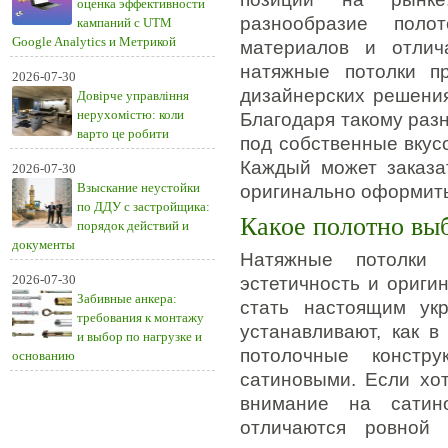
оценка эффективности
разнообразие поло
кампаний с UTM
Google Analytics и Метрикой
материалов и отлич
натяжные потолки п
2026-07-30
дизайнерских решения
Довірче управління
нерухомістю: коли
Благодаря такому раз
варто це робити
под собственные вкус
Каждый может заказа
2026-07-30
Взыскание неустойки
оригинально оформит
по ДДУ с застройщика:
Какое полотно вы
порядок действий и
документы
Натяжные потолки
2026-07-30
эстетичность и ориги
Забивные анкера:
стать настоящим ук
требования к монтажу
устанавливают, как в
и выбор по нагрузке и
потолочные констр
основанию
сатиновыми. Если хот
внимание на сатин
отличаются ровной