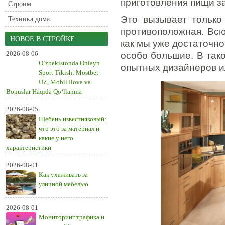
приготовления пищи з
Строим
Это вызывает только
Техника дома
противоположная. Всю 
НОВОЕ В СТРОЙКЕ
как мы уже достаточн
2026-08-06
особо большие. В так
O‘zbekistonda Onlayn
опытных дизайнеров ил
Sport Tikish: Mostbet
UZ, Mobil Ilova va
Bonuslar Haqida Qo‘llanma
2026-08-05
Щебень известняковый:
что это за материал и
какие у него
характеристики
2026-08-01
Как ухаживать за
уличной мебелью
2026-08-01
Мониторинг трафика и