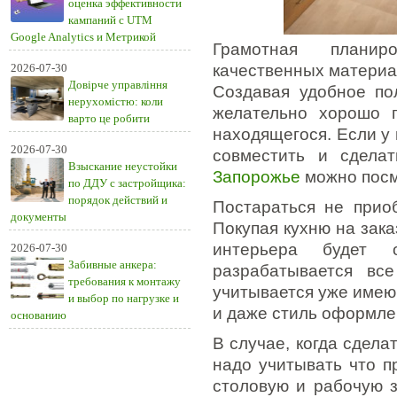
оценка эффективности
кампаний с UTM
Google Analytics и Метрикой
Грамотная планир
2026-07-30
качественных материа
Довірче управління
Создавая удобное по
нерухомістю: коли
желательно хорошо п
варто це робити
находящегося. Если у 
2026-07-30
совместить и сдела
Взыскание неустойки
Запорожье
можно посм
по ДДУ с застройщика:
порядок действий и
Постараться не прио
документы
Покупая кухню на зак
интерьера будет о
2026-07-30
Забивные анкера:
разрабатывается вс
требования к монтажу
учитывается уже имею
и выбор по нагрузке и
и даже стиль оформле
основанию
В случае, когда сдела
надо учитывать что п
столовую и рабочую 