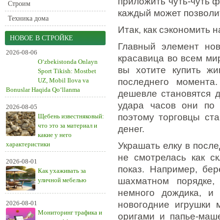
приложить чуть-чуть ф
Строим
каждый может позволи
Техника дома
Итак, как сэкономить 
НОВОЕ В СТРОЙКЕ
Главный элемент нов
2026-08-06
красавица во всем ми
O‘zbekistonda Onlayn
вы хотите купить жи
Sport Tikish: Mostbet
UZ, Mobil Ilova va
последнего момента
Bonuslar Haqida Qo‘llanma
дешевле становятся д
удара часов они по 
2026-08-05
поэтому торговцы ст
Щебень известняковый:
что это за материал и
денег.
какие у него
характеристики
Украшать елку в посл
не смотрелась как с
2026-08-01
показ. Например, бе
Как ухаживать за
шахматном порядке,
уличной мебелью
немного дождика, и
2026-08-01
новогодние игрушки 
Мониторинг трафика и
оригами и папье-маш