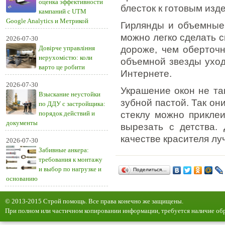
оценка эффективности
блесток к готовым изд
кампаний с UTM
Google Analytics и Метрикой
Гирлянды и объемные 
можно легко сделать с
2026-07-30
Довірче управління
дороже, чем оберточн
нерухомістю: коли
объемной звезды уход
варто це робити
Интернете.
2026-07-30
Украшение окон не та
Взыскание неустойки
зубной пастой. Так он
по ДДУ с застройщика:
порядок действий и
стеклу можно приклеи
документы
вырезать с детства. 
качестве красителя лу
2026-07-30
Забивные анкера:
требования к монтажу
и выбор по нагрузке и
Поделиться…
основанию
© 2013-2015 Строй помощь. Все права конечно же защищены.
При полном или частичном копировании информации, требуется наличие обр