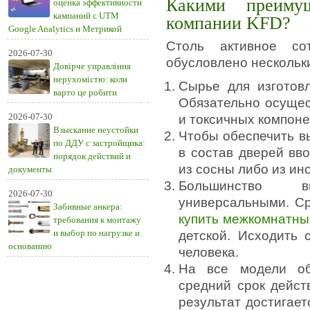
Какими преиму
оценка эффективности
кампаний с UTM
компании KFD?
Google Analytics и Метрикой
Столь активное со
2026-07-30
обусловлено нескольк
Довірче управління
нерухомістю: коли
Сырье для изгото
варто це робити
Обязательно осущес
2026-07-30
и токсичных компоне
Взыскание неустойки
Чтобы обеспечить в
по ДДУ с застройщика:
в состав дверей вв
порядок действий и
из сосны либо из ин
документы
Большинство в
2026-07-30
универсальными. С
Забивные анкера:
купить межкомнатны
требования к монтажу
и выбор по нагрузке и
детской. Исходить 
основанию
человека.
На все модели об
средний срок дейст
результат достигает