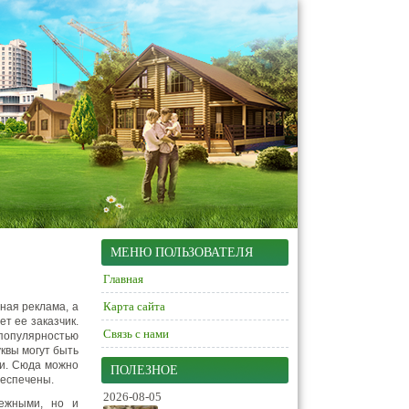
МЕНЮ ПОЛЬЗОВАТЕЛЯ
Главная
Карта сайта
ная реклама, а
ет ее заказчик.
Связь с нами
 популярностью
квы могут быть
ми. Сюда можно
ПОЛЕЗНОЕ
беспечены.
2026-08-05
дежными, но и