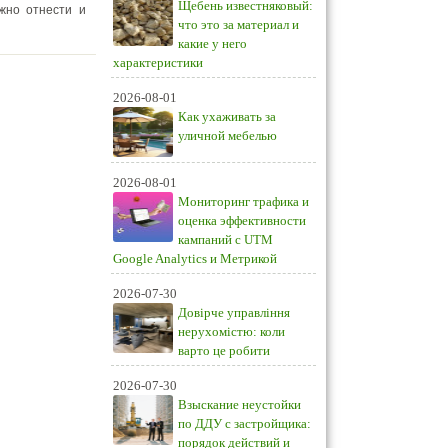
Щебень известняковый:
жно отнести и
что это за материал и
какие у него
характеристики
2026-08-01
Как ухаживать за
уличной мебелью
2026-08-01
Мониторинг трафика и
оценка эффективности
кампаний с UTM
Google Analytics и Метрикой
2026-07-30
Довірче управління
нерухомістю: коли
варто це робити
2026-07-30
Взыскание неустойки
по ДДУ с застройщика:
порядок действий и