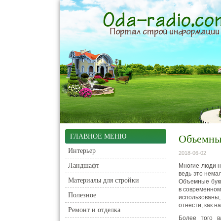
ГЛАВНОЕ МЕНЮ
Объемны
Интерьер
2018-06-02
Ландшафт
Многие люди н
ведь это немал
Материалы для стройки
Объемные букв
в современном
Полезное
использованы,
отнести, как н
Ремонт и отделка
Более того в