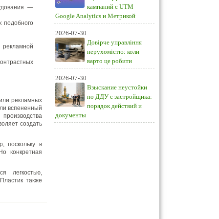
кампаний с UTM
рудования —
Google Analytics и Метрикой
к подобного
2026-07-30
Довірче управління
й рекламной
нерухомістю: коли
варто це робити
онтрастных
2026-07-30
Взыскание неустойки
по ДДУ с застройщика:
 или рекламных
порядок действий и
или вспененный
документы
 производства
воляет создать
, поскольку в
Но конкретная
я легкостью,
 Пластик также