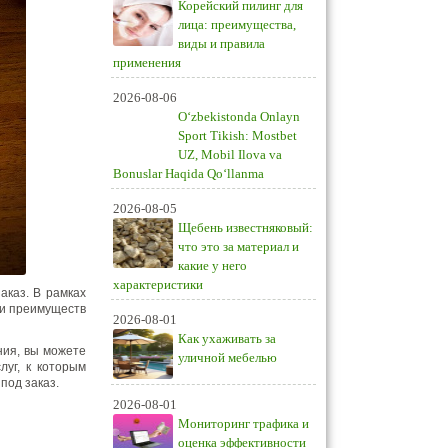
Корейский пилинг для
лица: преимущества,
виды и правила
применения
2026-08-06
O‘zbekistonda Onlayn
Sport Tikish: Mostbet
UZ, Mobil Ilova va
Bonuslar Haqida Qo‘llanma
2026-08-05
Щебень известняковый:
что это за материал и
какие у него
характеристики
аказ. В рамках
ии преимуществ
2026-08-01
Как ухаживать за
ния, вы можете
уличной мебелью
луг, к которым
под заказ.
2026-08-01
Мониторинг трафика и
оценка эффективности