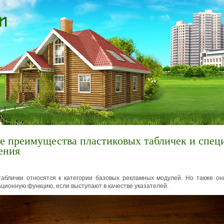
е преимущества пластиковых табличек и спец
ения
аблички относятся к категории базовых рекламных модулей. Но также он
ционную функцию, если выступают в качестве указателей.