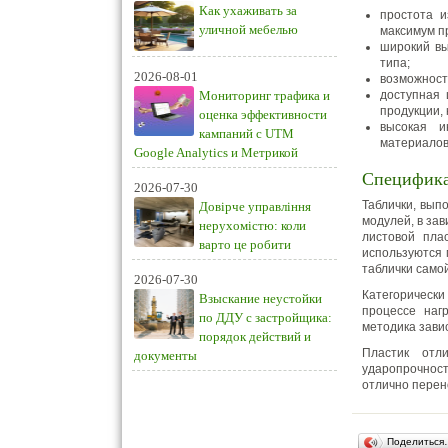
Как ухаживать за
простота и
уличной мебелью
максимум п
широкий вы
типа;
2026-08-01
возможност
Мониторинг трафика и
доступная 
продукции, 
оценка эффективности
высокая и
кампаний с UTM
материалов
Google Analytics и Метрикой
Специфика
2026-07-30
Таблички, вып
Довірче управління
модулей, в за
нерухомістю: коли
листовой пла
варто це робити
используются 
таблички само
2026-07-30
Категорическ
Взыскание неустойки
процессе наг
по ДДУ с застройщика:
методика завис
порядок действий и
Пластик отл
документы
ударопрочност
отлично перен
Поделиться