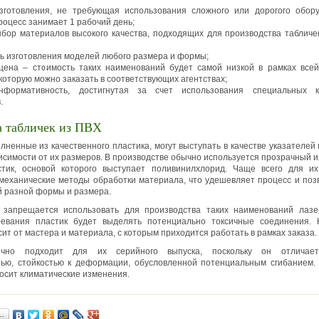
зготовления, не требующая использования сложного или дорогого обо
роцесс занимает 1 рабочий день;
бор материалов высокого качества, подходящих для производства табличе
ь изготовления моделей любого размера и формы;
цена – стоимость таких наименований будет самой низкой в рамках все
которую можно заказать в соответствующих агентствах;
нформативность, достигнутая за счет использования специальных к
.
 табличек из ПВХ
олненные из качественного пластика, могут выступать в качестве указателей
висимости от их размеров. В производстве обычно используется прозрачный 
стик, основой которого выступает поливинилхлорид. Чаще всего для их
механические методы обработки материала, что удешевляет процесс и поз
й разной формы и размера.
и запрещается использовать для производства таких наименований лазер
ревания пластик будет выделять потенциально токсичные соединения. 
ит от мастера и материала, с которым приходится работать в рамках заказа.
ично подходит для их серийного выпуска, поскольку он отличаетс
ью, стойкостью к деформации, обусловленной потенциальным сгибанием.
осит климатические изменения.
…