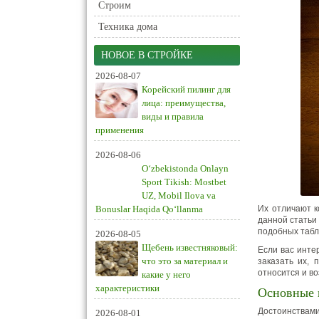
Строим
Техника дома
НОВОЕ В СТРОЙКЕ
2026-08-07
Корейский пилинг для
лица: преимущества,
виды и правила
применения
2026-08-06
O‘zbekistonda Onlayn
Sport Tikish: Mostbet
UZ, Mobil Ilova va
Bonuslar Haqida Qo‘llanma
Их отличают к
данной статьи
подобных табли
2026-08-05
Щебень известняковый:
Если вас инт
что это за материал и
заказать их, 
относится и в
какие у него
характеристики
Основные 
Достоинствами
2026-08-01