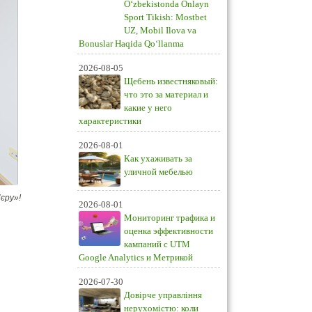
O‘zbekistonda Onlayn
Sport Tikish: Mostbet
UZ, Mobil Ilova va
Bonuslar Haqida Qo‘llanma
2026-08-05
Щебень известняковый:
что это за материал и
какие у него
характеристики
2026-08-01
Как ухаживать за
уличной мебелью
єру»!
2026-08-01
Мониторинг трафика и
оценка эффективности
кампаний с UTM
Google Analytics и Метрикой
2026-07-30
Довірче управління
нерухомістю: коли