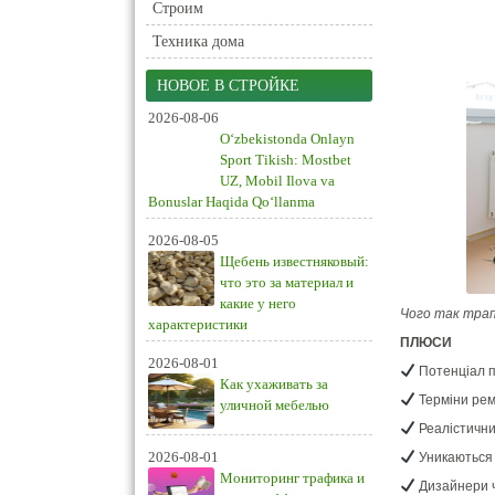
Строим
Техника дома
НОВОЕ В СТРОЙКЕ
2026-08-06
O‘zbekistonda Onlayn
Sport Tikish: Mostbet
UZ, Mobil Ilova va
Bonuslar Haqida Qo‘llanma
2026-08-05
Щебень известняковый:
что это за материал и
какие у него
Чого так тра
характеристики
ПЛЮСИ
2026-08-01
Потенціал п
Как ухаживать за
Терміни рем
уличной мебелью
Реалістични
2026-08-01
Уникаються 
Мониторинг трафика и
Дизайнери ч