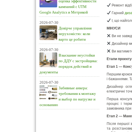
оценка эффективности
Ремонт відб
кампаний с UTM
Google Analytics и Метрикой
Гарний
диза
І, що найго
2026-07-30
Довірче управління
МІНУСИ
нерухомістю: коли
Ви не завжд
варто це робити
Дизайнер мо
2026-07-30
Ви матимете
Взыскание неустойки
Етапи проекту
по ДДУ с застройщика:
порядок действий и
Етап 1 — Конс
документы
Першим кроком 
і бажаннями. Т
2026-07-30
Дизайнер огля
Забивные анкера:
електричні точ
требования к монтажу
и выбор по нагрузке и
Перша консуль
процес і терм
основанию
замовника при 
Етап 2 — Маке
Після першої 
та розстановки