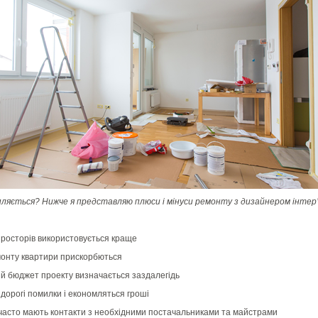
пля
ється?
Нижче я представляю плюси і мінуси ремонту з дизайнером інтер’
росторів використовується краще
онту квартири прискорбються
й бюджет проекту визначається заздалегідь
дорогі помилки і економляться гроші
асто мають контакти з необхідними постачальниками та майстрами