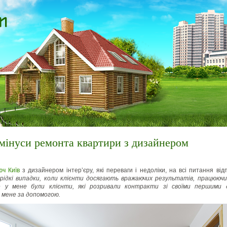
мінуси ремонта квартири з дизайнером
юч Київ
з дизайнером інтер’єру, які переваги і недоліки, на всі питання від
рідкі випадки, коли клієнти досягають вражаючих результатів, працююч
ле у мене були клієнти, які розривали контракти зі своїми першими 
 мене за допомогою.