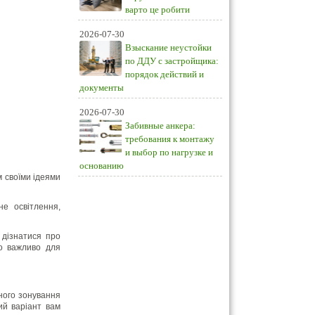
варто це робити
2026-07-30
Взыскание неустойки
по ДДУ с застройщика:
порядок действий и
документы
2026-07-30
Забивные анкера:
требования к монтажу
и выбор по нагрузке и
основанию
м своїми ідеями
не освітлення,
 дізнатися про
що важливо для
ного зонування
кий варіант вам