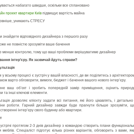
увається набагато швидше, оскільки все сплановано
йн проект квартири Київ
підвищує вартість майна
ловніше, уникають СТРЕСУ
и знайдете відповідного дизайнера з першого разу
же не повністю зрозуміти ваше бачення
 менше контролю, тому що ваші проблеми вирішуватиме дизайнер
вання інтер’єру. Як зазвичай йдуть справи?
ультація
у всьому процесі є зустріч у вашій власності, де ви поділитесь з архітекторо
акож варто обговорити, вимоги, бюджет і бачення вашого нового інтер’єру.
не ваш об’єкт і зробить попередній замір приміщення, оцінить природ
ки та інші ключові елементи.
тація дозволяє клієнту задати всі питання, які його цікавлять, і детально
іни роботи. Гарний дизайнер завжди буде прагнути більше зрозуміти, 
створенні інтер’єру свого будинку або квартири.
т
зустрічі протягом 2-3 днів дизайнер з командою створить плани функціональ
 меблів. Спеціаліст підготує кілька різних варіантів, обговорить з вами, я