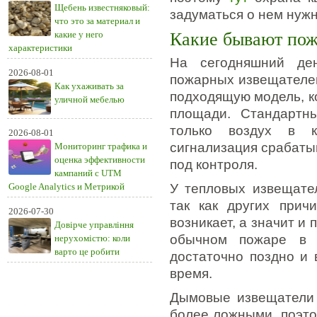
Щебень известняковый:
задуматься о нем нужн
что это за материал и
какие у него
Какие бывают пож
характеристики
На сегодняшний ден
2026-08-01
пожарных извещателей
Как ухаживать за
подходящую модель, к
уличной мебелью
площади. Стандартны
только воздух в к
2026-08-01
сигнализация срабатыв
Мониторинг трафика и
оценка эффективности
под контроля.
кампаний с UTM
Google Analytics и Метрикой
У тепловых извещате
так как других прич
2026-07-30
возникает, а значит и 
Довірче управління
обычном пожаре в к
нерухомістю: коли
варто це робити
достаточно поздно и 
время.
Дымовые извещатели 
более ложными, поэто