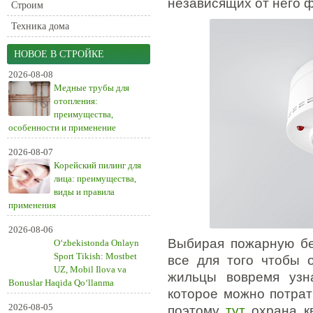
независящих от него ф
Строим
Техника дома
НОВОЕ В СТРОЙКЕ
2026-08-08
Медные трубы для
отопления:
преимущества,
особенности и применение
2026-08-07
Корейский пилинг для
лица: преимущества,
виды и правила
применения
2026-08-06
Выбирая пожарную бе
O‘zbekistonda Onlayn
Sport Tikish: Mostbet
все для того чтобы 
UZ, Mobil Ilova va
жильцы вовремя узн
Bonuslar Haqida Qo‘llanma
которое можно потрат
2026-08-05
поэтому
тут
охрана к