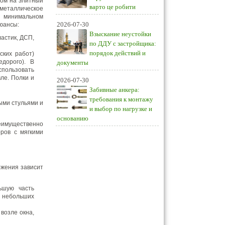
ном на элитный
варто це робити
металлическое
и минимальном
2026-07-30
юансы:
Взыскание неустойки
астик, ДСП,
по ДДУ с застройщика:
порядок действий и
ских работ)
едорого). В
документы
спользовать
вле. Полки и
2026-07-30
Забивные анкера:
требования к монтажу
ыми стульями и
и выбор по нагрузке и
основанию
реимущественно
ров с мягкими
ожения зависит
ьшую часть
я небольших
возле окна,