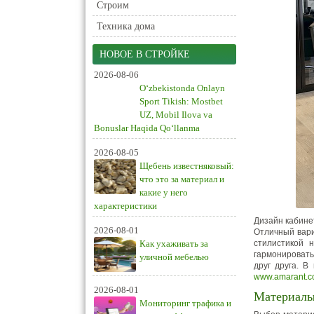
Строим
Техника дома
НОВОЕ В СТРОЙКЕ
2026-08-06
O‘zbekistonda Onlayn
Sport Tikish: Mostbet
UZ, Mobil Ilova va
Bonuslar Haqida Qo‘llanma
2026-08-05
Щебень известняковый:
что это за материал и
какие у него
характеристики
Дизайн кабине
2026-08-01
Отличный вари
Как ухаживать за
стилистикой 
гармонировать
уличной мебелью
друг друга. 
www.amarant.c
2026-08-01
Материал
Мониторинг трафика и