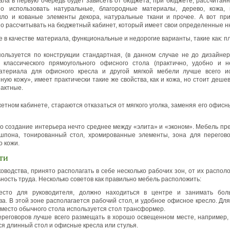
ла в первую очередь будет зависеть от бюджета, при бюджете, рассчитан
но использовать натуральные, благородные материалы, дерево, кожа, 
екло и кованые элементы декора, натуральные ткани и прочее. А вот пр
о рассчитывать на бюджетный кабинет, который имеет свои определенные н
 в качестве материала, функциональные и недорогие варианты, такие как: пл
ользуется по конструкции стандартная, (в данном случае не до дизайнер
 классического прямоугольного офисного стола (практично, удобно и н
атериала для офисного кресла и другой мягкой мебели лучше всего и
ную кожу», имеет практически такие же свойства, как и кожа, но стоит деше
пактные.
етном кабинете, стараются отказаться от мягкого уголка, заменяя его офисн
о создание интерьера нечто среднее между «элита» и «эконом». Мебель п
 шпона, тонированный стол, хромированные элементы, зона для перегово
о кожи.
ти
ководства, принято располагать в себе несколько рабочих зон, от их распол
ность труда. Несколько советов как правильно мебель расположить:
есто для руководителя, должно находиться в центре и занимать бол
ва. В этой зоне располагается рабочий стол, и удобное офисное кресло. Дл
вместо обычного стола используется стол трансформер.
ереговоров лучше всего размещать в хорошо освещенном месте, например, 
я длинный стол и офисные кресла или стулья.