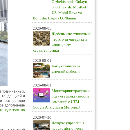
O‘zbekistonda Onlayn
Sport Tikish: Mostbet
UZ, Mobil Ilova va
Bonuslar Haqida Qo‘llanma
2026-08-05
Щебень известняковый:
что это за материал и
какие у него
характеристики
2026-08-01
Как ухаживать за
уличной мебелью
2026-08-01
Мониторинг трафика и
и подчиненных.
й тенденцией и
оценка эффективности
то все должно
кампаний с UTM
кое дополнение
Google Analytics и Метрикой
уководителя на
2026-07-30
Довірче управління
нерухомістю: коли