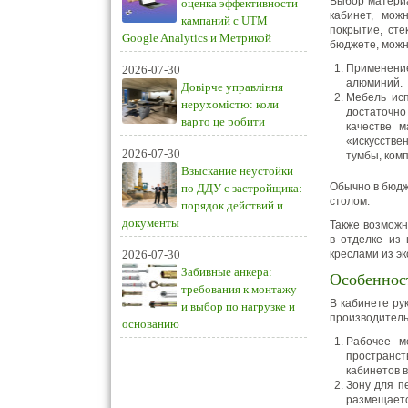
Выбор материа
оценка эффективности
кабинет, мож
кампаний с UTM
покрытие, ст
Google Analytics и Метрикой
бюджете, можн
Применение
2026-07-30
алюминий.
Довірче управління
Мебель исп
нерухомістю: коли
достаточно
варто це робити
качестве м
«искусствен
2026-07-30
тумбы, ком
Взыскание неустойки
Обычно в бюдж
по ДДУ с застройщика:
столом.
порядок действий и
документы
Также возможн
в отделке из
2026-07-30
креслами из эк
Забивные анкера:
Особеннос
требования к монтажу
В кабинете ру
и выбор по нагрузке и
производитель
основанию
Рабочее м
пространст
кабинетов 
Зону для п
размещаетс