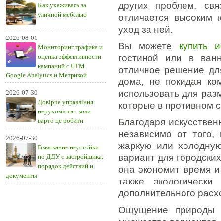
других проблем, св
Как ухаживать за
уличной мебелью
отличается высоким к
уход за ней.
2026-08-01
Вы можете
купить и
Мониторинг трафика и
оценка эффективности
гостиной или в ван
кампаний с UTM
отличное решение для
Google Analytics и Метрикой
дома, не покидая ко
использовать для раз
2026-07-30
Довірче управління
которые в противном с
нерухомістю: коли
варто це робити
Благодаря искусствен
независимо от того, 
2026-07-30
жаркую или холодную
Взыскание неустойки
вариант для городских
по ДДУ с застройщика:
порядок действий и
она экономит время и
документы
также экологически
дополнительного расх
Ощущение природы в