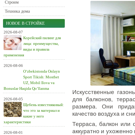
Строим
Техника дома
НОВОЕ В СТРОЙКЕ
2026-08-07
Корейский пилинг для
лица: преимущества,
виды и правила
применения
2026-08-06
O‘zbekistonda Onlayn
Sport Tikish: Mostbet
UZ, Mobil Ilova va
Bonuslar Haqida Qo‘llanma
Искусственные газон
для балконов, терра
2026-08-05
Щебень известняковый:
размера. Они прида
что это за материал и
качество воздуха и сн
какие у него
характеристики
Терраса, балкон или 
аккуратно и ухоженно к
2026-08-01