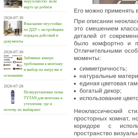
нерухомістю: коли
варто це робити
Его можно применять 
2026-07-30
При описании неокласс
Взыскание неустойки
это смешением класси
по ДДУ с застройщика:
деталей от современ
порядок действий и
документы
было комфортно и пр
Отличительными особ
2026-07-30
моменты:
Забивные анкера:
требования к монтажу
симметричность;
и выбор по нагрузке и
натуральные матери
основанию
единая цветовая гам
2026-07-28
богатый декор;
Полиуретановые пены
использование цвето
TYTAN для монтажа и
утепления: где и
почему их выбирают
Неоклассический ст
просторных комнат, н
коридоре с исполь
пространство визуаль