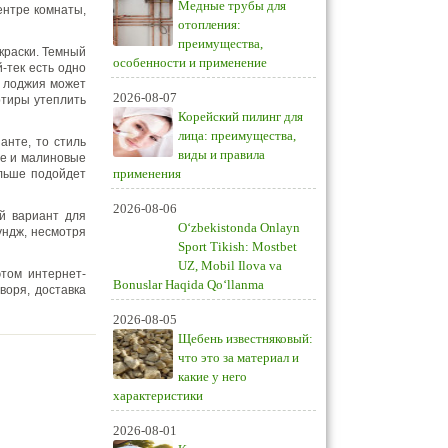
Медные трубы для
ентре комнаты,
отопления:
преимущества,
краски. Темный
особенности и применение
-тек есть одно
, лоджия может
2026-08-07
ртиры утеплить
Корейский пилинг для
лица: преимущества,
анте, то стиль
виды и правила
ые и малиновые
применения
ольше подойдет
2026-08-06
ый вариант для
O‘zbekistonda Onlayn
ундж, несмотря
Sport Tikish: Mostbet
UZ, Mobil Ilova va
этом интернет-
Bonuslar Haqida Qo‘llanma
воря, доставка
2026-08-05
Щебень известняковый:
что это за материал и
какие у него
характеристики
2026-08-01