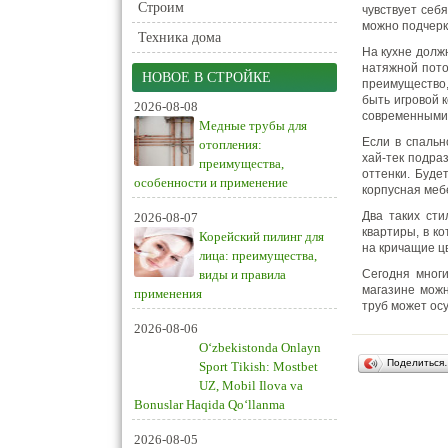
Строим
чувствует себ
можно подчерк
Техника дома
На кухне долж
натяжной пото
НОВОЕ В СТРОЙКЕ
преимущество,
быть игровой 
2026-08-08
современными 
Медные трубы для
Если в спальн
отопления:
хай-тек подра
преимущества,
оттенки. Буде
особенности и применение
корпусная меб
Два таких сти
2026-08-07
квартиры, в к
Корейский пилинг для
на кричащие ц
лица: преимущества,
виды и правила
Сегодня многи
магазине можн
применения
труб может ос
2026-08-06
O‘zbekistonda Onlayn
Поделиться
Sport Tikish: Mostbet
UZ, Mobil Ilova va
Bonuslar Haqida Qo‘llanma
2026-08-05