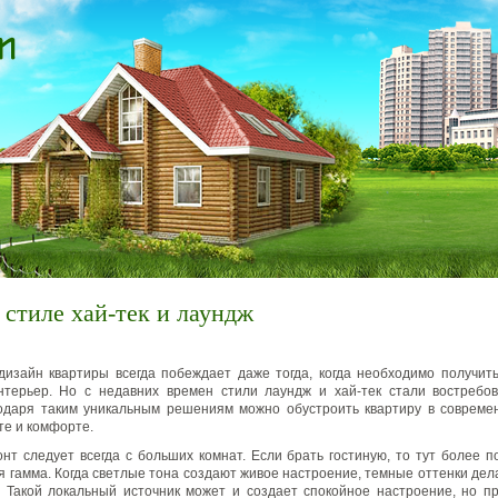
 стиле хай-тек и лаундж
дизайн квартиры всегда побеждает даже тогда, когда необходимо получит
нтерьер.
Но с недавних времен стили лаундж и хай-тек стали востребо
одаря таким уникальным решениям можно обустроить квартиру в совреме
те и комфорте.
нт следует всегда с больших комнат. Если брать гостиную, то тут более п
я гамма. Когда светлые тона создают живое настроение, темные оттенки де
 Такой локальный источник может и создает спокойное настроение, но п