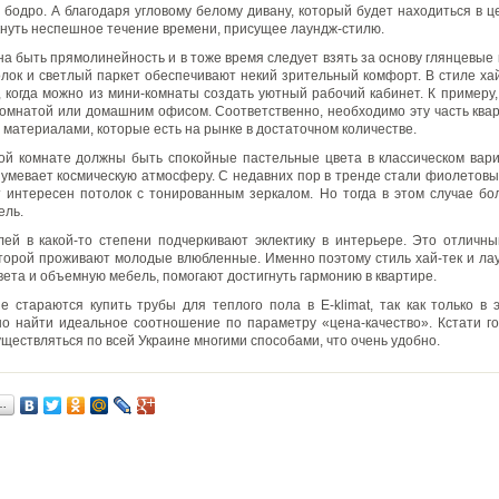
я бодро. А благодаря угловому белому дивану, который будет находиться в ц
нуть неспешное течение времени, присущее лаундж-стилю.
на быть прямолинейность и в тоже время следует взять за основу глянцевые 
лок и светлый паркет обеспечивают некий зрительный комфорт. В стиле хай
 когда можно из мини-комнаты создать уютный рабочий кабинет. К примеру
комнатой или домашним офисом. Соответственно, необходимо эту часть ква
материалами, которые есть на рынке в достаточном количестве.
ой комнате должны быть спокойные пастельные цвета в классическом вари
зумевает космическую атмосферу. С недавних пор в тренде стали фиолетов
т интересен потолок с тонированным зеркалом. Но тогда в этом случае б
ель.
лей в какой-то степени подчеркивают эклектику в интерьере. Это отличн
оторой проживают молодые влюбленные. Именно поэтому стиль хай-тек и ла
вета и объемную мебель, помогают достигнуть гармонию в квартире.
е стараются купить трубы для теплого пола в E-klimat, так как только в 
о найти идеальное соотношение по параметру «цена-качество». Кстати го
уществляться по всей Украине многими способами, что очень удобно.
…