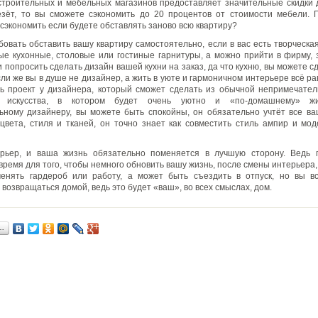
троительных и мебельных магазинов предоставляет значительные скидки 
зёт, то вы сможете сэкономить до 20 процентов от стоимости мебели. 
 сэкономить если будете обставлять заново всю квартиру?
овать обставить вашу квартиру самостоятельно, если в вас есть творческа
ые кухонные, столовые или гостиные гарнитуры, а можно прийти в фирму
 попросить сделать дизайн вашей кухни на заказ, да что кухню, вы можете с
ли же вы в душе не дизайнер, а жить в уюте и гармоничном интерьере всё ра
ь проект у дизайнера, который сможет сделать из обычной непримечате
е искусства, в котором будет очень уютно и «по-домашнему» жи
ному дизайнеру, вы можете быть спокойны, он обязательно учтёт все в
цвета, стиля и тканей, он точно знает как совместить стиль ампир и мод
рьер, и ваша жизнь обязательно поменяется в лучшую сторону. Ведь 
время для того, чтобы немного обновить вашу жизнь, после смены интерьера,
менять гардероб или работу, а может быть съездить в отпуск, но вы вс
возвращаться домой, ведь это будет «ваш», во всех смыслах, дом.
…