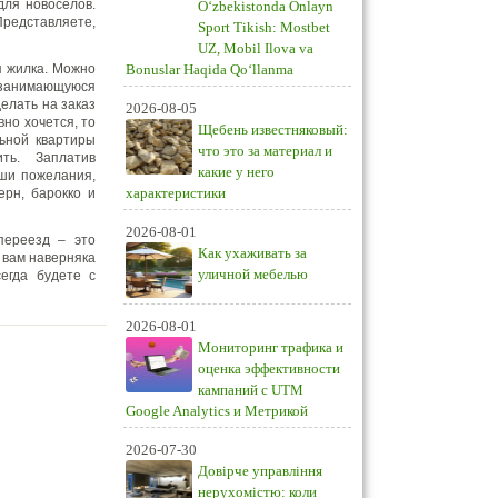
для новоселов.
O‘zbekistonda Onlayn
Представляете,
Sport Tikish: Mostbet
UZ, Mobil Ilova va
я жилка. Можно
Bonuslar Haqida Qo‘llanma
, занимающуюся
делать на заказ
2026-08-05
вно хочется, то
Щебень известняковый:
льной квартиры
что это за материал и
ть. Заплатив
какие у него
аши пожелания,
характеристики
ерн, барокко и
2026-08-01
переезд – это
Как ухаживать за
 вам наверняка
уличной мебелью
егда будете с
2026-08-01
Мониторинг трафика и
оценка эффективности
кампаний с UTM
Google Analytics и Метрикой
2026-07-30
Довірче управління
нерухомістю: коли