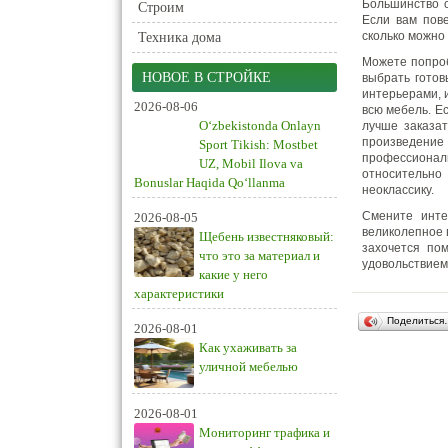
Большинство с
Строим
Если вам пове
сколько можно
Техника дома
Можете попроб
НОВОЕ В СТРОЙКЕ
выбрать готов
интерьерами, и
2026-08-06
всю мебель. Ес
O‘zbekistonda Onlayn
лучше заказат
произведени
Sport Tikish: Mostbet
профессиональ
UZ, Mobil Ilova va
относительно 
Bonuslar Haqida Qo‘llanma
неоклассику.
Смените инте
2026-08-05
великолепное 
Щебень известняковый:
захочется по
что это за материал и
удовольствием 
какие у него
характеристики
Поделиться
2026-08-01
Как ухаживать за
уличной мебелью
2026-08-01
Мониторинг трафика и