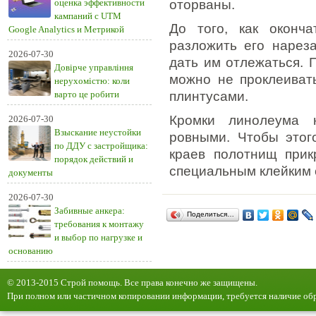
оценка эффективности
оторваны.
кампаний с UTM
До того, как оконча
Google Analytics и Метрикой
разложить его нарез
2026-07-30
дать им отлежаться.
Довірче управління
можно не проклеивать
нерухомістю: коли
варто це робити
плинтусами.
Кромки линолеума 
2026-07-30
Взыскание неустойки
ровными. Чтобы этог
по ДДУ с застройщика:
краев полотнищ прик
порядок действий и
специальным клейким 
документы
2026-07-30
Забивные анкера:
Поделиться…
требования к монтажу
и выбор по нагрузке и
основанию
© 2013-2015 Строй помощь. Все права конечно же защищены.
При полном или частичном копировании информации, требуется наличие обр