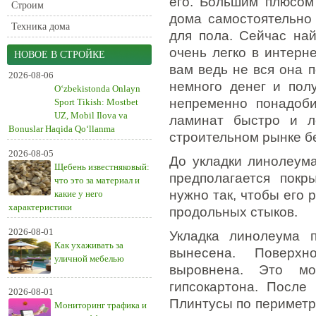
его. Большим плюсом 
Строим
дома самостоятельно
Техника дома
для пола. Сейчас на
очень легко в интерн
НОВОЕ В СТРОЙКЕ
вам ведь не вся она 
2026-08-06
немного денег и пол
O‘zbekistonda Onlayn
непременно понадоб
Sport Tikish: Mostbet
UZ, Mobil Ilova va
ламинат быстро и л
Bonuslar Haqida Qo‘llanma
строительном рынке бе
2026-08-05
До укладки линолеум
Щебень известняковый:
предполагается покр
что это за материал и
нужно так, чтобы его
какие у него
характеристики
продольных стыков.
2026-08-01
Укладка линолеума п
Как ухаживать за
вынесена. Поверх
уличной мебелью
выровнена. Это мо
гипсокартона. После 
2026-08-01
Плинтусы по периметр
Мониторинг трафика и