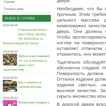
двери.
Строим
Необходимо, что бы 
Техника дома
прочным. Этим требов
НОВОЕ В СТРОЙКЕ
цельного массива 
немаловажно качество
2026-08-06
O‘zbekistonda Onlayn
дверь. Они должны 
Sport Tikish: Mostbet
Чтобы протестировать
UZ, Mobil Ilova va
ногтем на поверхнос
Bonuslar Haqida Qo‘llanma
оставляет отпечатки 
2026-08-05
откажитесь, оно може
Щебень известняковый:
что это за материал и
Тщательно обследуйт
какие у него
абсолютно гладкой. Н
характеристики
Поверхность должна 
2026-08-01
Оттенок изделия дол
Как ухаживать за
изделия светлых, н
уличной мебелью
высокое качество. З
скрыть множество изъ
2026-08-01
Мониторинг трафика и
В дорогой двери всег