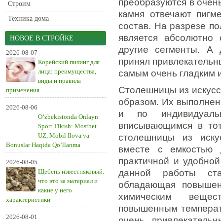
преобразуются в очен
Строим
камня отвечают пигм
Техника дома
состав. На разрезе по
является абсолютно
НОВОЕ В СТРОЙКЕ
другие сегменты. А 
2026-08-07
принял привлекательн
Корейский пилинг для
лица: преимущества,
самым очень гладким 
виды и правила
Столешницы из искусс
применения
образом. Их выполнен
2026-08-06
и по индивидуал
O‘zbekistonda Onlayn
вписывающимся в тот
Sport Tikish: Mostbet
UZ, Mobil Ilova va
столешницы из иску
Bonuslar Haqida Qo‘llanma
вместе с емкостью 
практичной и удобной
2026-08-05
Щебень известняковый:
данной работы ста
что это за материал и
обладающая повышен
какие у него
химическим вещес
характеристики
повышенным температ
2026-08-01
очень привлекатель