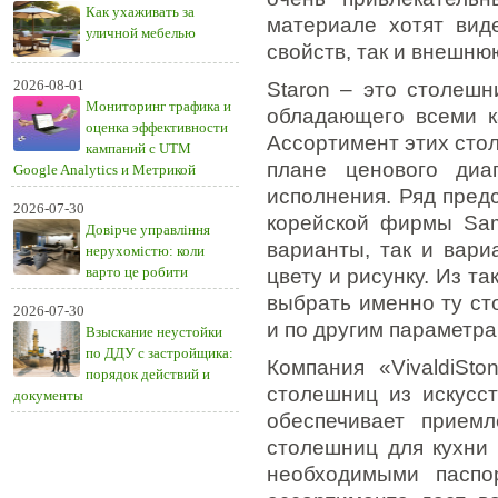
Как ухаживать за
материале хотят вид
уличной мебелью
свойств, так и внешню
2026-08-01
Staron – это столешн
Мониторинг трафика и
обладающего всеми к
оценка эффективности
Ассортимент этих стол
кампаний с UTM
плане ценового диа
Google Analytics и Метрикой
исполнения. Ряд пред
2026-07-30
корейской фирмы Sam
Довірче управління
варианты, так и вар
нерухомістю: коли
варто це робити
цвету и рисунку. Из 
выбрать именно ту сто
2026-07-30
и по другим параметра
Взыскание неустойки
по ДДУ с застройщика:
Компания «VivaldiSt
порядок действий и
столешниц из искусст
документы
обеспечивает прием
столешниц для кухни
необходимыми паспо