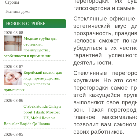
перегородки. Их су
Строим
гипсокартона и самые
Техника дома
Стеклянные офисные 
НОВОЕ В СТРОЙКЕ
эстетический вкус д
прозрачность, правди
2026-08-08
Медные трубы для
человек сможет пона
отопления:
убедиться в их честн
преимущества,
гарантией успешног
особенности и применение
деятельности.
2026-08-07
Стеклянные перегор
Корейский пилинг для
лица: преимущества,
хрупкими. Но это сов
виды и правила
перегородки самое пр
применения
этой кажущейся хруп
2026-08-06
выполняют свое пред
O‘zbekistonda Onlayn
зон. Такая перегоро
Sport Tikish: Mostbet
главное максимальн
UZ, Mobil Ilova va
позволит вам сэконом
Bonuslar Haqida Qo‘llanma
своих работников.
2026-08-05