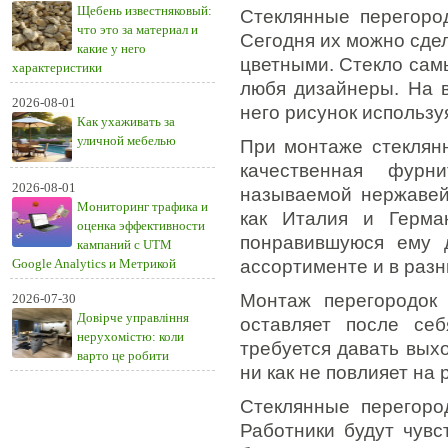
Щебень известняковый:
Стеклянные перегоро
что это за материал и
Сегодня их можно сдел
какие у него
цветными. Стекло сам
характеристики
любя дизайнеры. На 
2026-08-01
него рисунок использу
Как ухаживать за
уличной мебелью
При монтаже стеклянн
качественная фурни
2026-08-01
называемой нержавейк
Мониторинг трафика и
как Италия и Герма
оценка эффективности
понравившуюся ему 
кампаний с UTM
Google Analytics и Метрикой
ассортименте и в раз
Монтаж перегородок
2026-07-30
Довірче управління
оставляет после се
нерухомістю: коли
требуется давать вых
варто це робити
ни как не повлияет на 
Стеклянные перегоро
Работники будут чувс