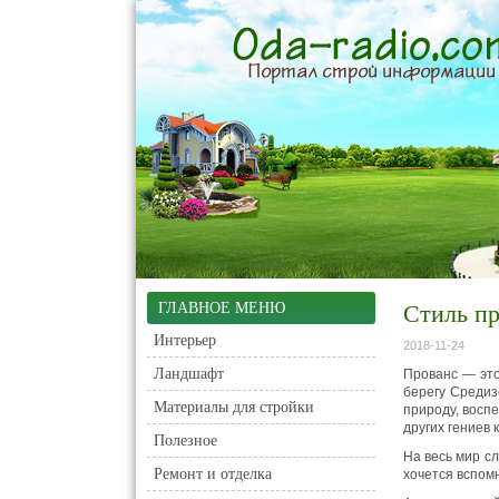
ГЛАВНОЕ МЕНЮ
Стиль п
Интерьер
2018-11-24
Ландшафт
Прованс — это
берегу Средиз
Материалы для стройки
природу, восп
других гениев к
Полезное
На весь мир с
Ремонт и отделка
хочется вспомн