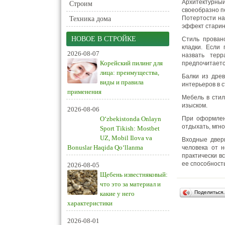
Архитектурный
Строим
своеобразно п
Потертости на
Техника дома
эффект старин
НОВОЕ В СТРОЙКЕ
Стиль прован
кладки. Если 
2026-08-07
назвать тер
Корейский пилинг для
предпочитаетс
лица: преимущества,
Балки из дре
виды и правила
интерьеров в с
применения
Мебель в стил
изыском.
2026-08-06
O‘zbekistonda Onlayn
При оформлен
отдыхать, мгн
Sport Tikish: Mostbet
UZ, Mobil Ilova va
Входные двер
Bonuslar Haqida Qo‘llanma
человека от 
практически в
ее способност
2026-08-05
Щебень известняковый:
что это за материал и
Поделиться
какие у него
характеристики
2026-08-01