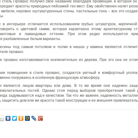
 стиль Прованс получил свое название благодаря провинции. в которой он
ередает красоты природных пейзажей тех мест. Ему свойственен налет роск
 мебели, неровно оштукатуренные стены. пастельные тона – все это созда
ы.
с в интерьере отличается использованием грубых штукатурок, кирпичной
говорить о цветовой гамме, которая характерна этому архитектурному с
ракотовые и лавандовые оттенки. При этом редко используются ярк
я разбавленные белым варианты.
весины под самым потолком и полки в нишах у камина являются отличит
тиле прованс.
е прованс изготавливается исключительно из дерева. При это она не отл
ии помещения в стиле прованс, создается уютный и комфортный уголок
овенно погружаясь в особенную французскую атмосферу.
и являются лицом квартиры или дома. В то же время они надежно за
нежелательных гостей. Однако стоя перед выбором приобретения такой д
сегда задумывается над е качеством. Так что же важнее, надежность металли
ь защитить дом или же красота такой конструкции и ее внешняя привлекател
…