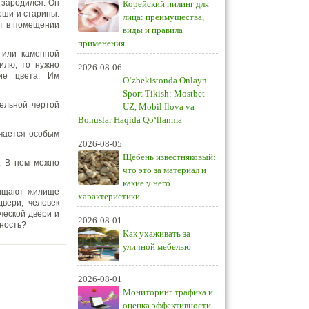
 зародился. Он
Корейский пилинг для
оши и старины.
лица: преимущества,
ет в помещении
виды и правила
применения
 или каменной
тилю, то нужно
2026-08-06
ие цвета. Им
O‘zbekistonda Onlayn
Sport Tikish: Mostbet
ельной чертой
UZ, Mobil Ilova va
Bonuslar Haqida Qo‘llanma
ичается особым
2026-08-05
Щебень известняковый:
. В нем можно
что это за материал и
какие у него
щищают жилище
характеристики
вери, человек
ческой двери и
2026-08-01
ьность?
Как ухаживать за
уличной мебелью
2026-08-01
Мониторинг трафика и
оценка эффективности