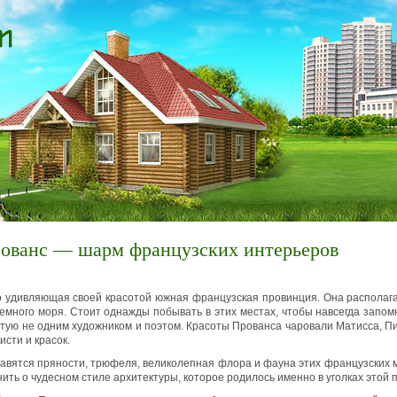
рованс — шарм французских интерьеров
 удивляющая своей красотой южная французская провинция.
Она располага
емного моря. Стоит однажды побывать в этих местах, чтобы навсегда запом
етую не одним художником и поэтом. Красоты Прованса чаровали Матисса, Пи
исти и красок.
лавятся пряности, трюфеля, великолепная флора и фауна этих французских м
ить о чудесном стиле архитектуры, которое родилось именно в уголках этой 