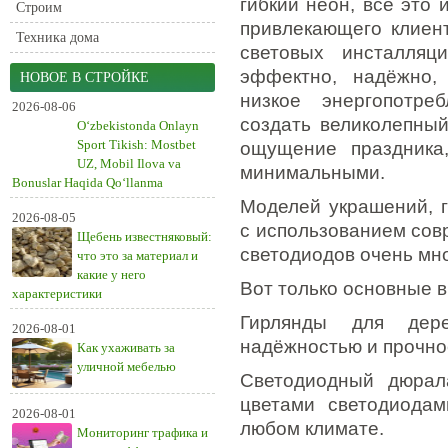
гибкий неон, все это
Строим
привлекающего клиен
Техника дома
световых инсталляц
эффектно, надёжно, 
НОВОЕ В СТРОЙКЕ
низкое энергопотре
2026-08-06
создать великолепный
O‘zbekistonda Onlayn
Sport Tikish: Mostbet
ощущение праздника
UZ, Mobil Ilova va
минимальными.
Bonuslar Haqida Qo‘llanma
Моделей украшений, г
2026-08-05
с использованием сов
Щебень известняковый:
светодиодов очень мно
что это за материал и
какие у него
Вот только основные 
характеристики
Гирлянды для дере
2026-08-01
надёжностью и прочно
Как ухаживать за
уличной мебелью
Светодиодный дюрал
цветами светодиодам
2026-08-01
любом климате.
Мониторинг трафика и