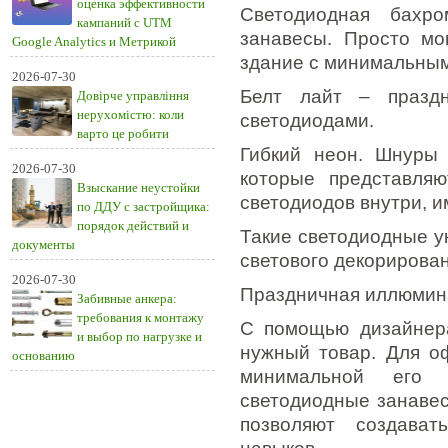
оценка эффективности
Светодиодная бахро
кампаний с UTM
занавесы. Просто мо
Google Analytics и Метрикой
здание с минимальным
2026-07-30
Белт лайт – празд
Довірче управління
нерухомістю: коли
светодиодами.
варто це робити
Гибкий неон. Шнуры 
2026-07-30
которые представля
Взыскание неустойки
светодиодов внутри, и
по ДДУ с застройщика:
порядок действий и
Такие светодиодные у
документы
светового декорирован
2026-07-30
Праздничная иллюмина
Забивные анкера:
требования к монтажу
С помощью дизайнера
и выбор по нагрузке и
нужный товар. Для о
основанию
минимальной его 
светодиодные занавес
позволяют создава