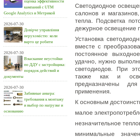
оценка эффективности
Светодиодное освеще
кампаний с UTM
салонов и магазинов
Google Analytics и Метрикой
тепла. Подсветка пот
2026-07-30
дежурное освещение п
Довірче управління
нерухомістю: коли
Установка светодиод
варто це робити
вместе с преобразова
2026-07-30
постоянное выходное
Взыскание неустойки
удачно, нужно выпол
по ДДУ с застройщика:
светодиодов. При эт
порядок действий и
также как и осве
документы
предназначены дл
2026-07-30
применения.
Забивные анкера:
требования к монтажу
К основным достоинст
и выбор по нагрузке и
основанию
малое электропотребл
незначительное тепло
минимальные значен