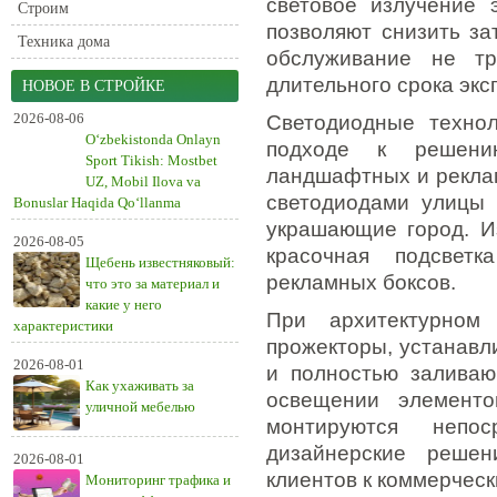
световое излучение э
Строим
позволяют снизить за
Техника дома
обслуживание не тр
длительного срока экс
НОВОЕ В СТРОЙКЕ
2026-08-06
Светодиодные технол
O‘zbekistonda Onlayn
подходе к решению
Sport Tikish: Mostbet
ландшафтных и рекла
UZ, Mobil Ilova va
светодиодами улицы
Bonuslar Haqida Qo‘llanma
украшающие город. И
2026-08-05
красочная подсветк
Щебень известняковый:
рекламных боксов.
что это за материал и
какие у него
При архитектурном
характеристики
прожекторы, устанавл
2026-08-01
и полностью заливаю
Как ухаживать за
освещении элементо
уличной мебелью
монтируются непо
дизайнерские решен
2026-08-01
клиентов к коммерчес
Мониторинг трафика и