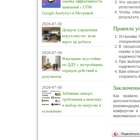
оценка эффективности
Что касает
кампаний с UTM
уплотнител
Чтобы обес
Google Analytics и Метрикой
результате
2026-07-30
Правила ус
Довірче управління
нерухомістю: коли
Установка 
варто це робити
специализи
В процессе
нормы и пр
2026-07-30
надежности
Взыскание неустойки
При выборе
по ДДУ с застройщика:
надежность
порядок действий и
Вам обязат
документы
сохранить 
Заключени
2026-07-30
Забивные анкера:
Как правило
требования к монтажу
дополнительно
и выбор по нагрузке и
рекомендации
основанию
комфортом и 
максимально от
Поделиться