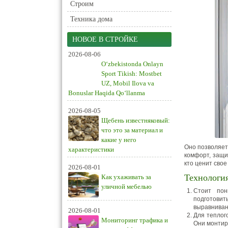
Строим
Техника дома
НОВОЕ В СТРОЙКЕ
2026-08-06
O‘zbekistonda Onlayn
Sport Tikish: Mostbet
UZ, Mobil Ilova va
Bonuslar Haqida Qo‘llanma
2026-08-05
Щебень известняковый:
что это за материал и
какие у него
Оно позволяет
характеристики
комфорт, защи
кто ценит свое
2026-08-01
Технология
Как ухаживать за
уличной мебелью
Стоит пон
подготовит
выравниван
2026-08-01
Для теплог
Мониторинг трафика и
Они монтир