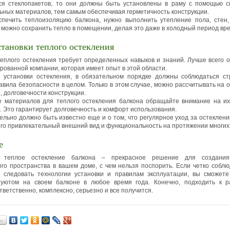
ся стеклопакетов, то они должны быть установлены в раму с помощью 
ьных материалов, тем самым обеспечивая герметичность конструкции.
печить теплоизоляцию балкона, нужно выполнить утепление пола, стен,
, можно сохранить тепло в помещении, делая это даже в холодный период вр
тановки теплого остекления
теплого остекления требует определенных навыков и знаний. Лучше всего о
рованной компании, которая имеет опыт в этой области.
 установки остекления, в обязательном порядке должны соблюдаться с
авила безопасности в целом. Только в этом случае, можно рассчитывать на 
, долговечности конструкции.
 материалов для теплого остекления балкона обращайте внимание на их
. Это гарантирует долговечность и комфорт использования.
ельно должно быть известно еще и о том, что регулярное уход за остеклен
его привлекательный внешний вид и функциональность на протяжении многих 
е
, теплое остекление балкона – прекрасное решение для создания
го пространства в вашем доме, с чем нельзя поспорить. Если четко собл
, следовать технологии установки и правилам эксплуатации, вы сможете
уютом на своем балконе в любое время года. Конечно, подходить к р
ветственно, комплексно, серьезно и все получится.
…