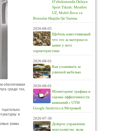
O‘zbekistonda Onlayn
Sport Tikish: Mostbet
UZ, Mobil Ilova va
Bonuslar Haqida Qo‘llanma
2026-08-05
Щебень известняковый:
что это за материал и
какие у него
характеристики
2026-08-01
Как ухаживать за
уличной мебелью
ым обеспечивая
2026-08-01
уга среди тех,
Мониторинг трафика и
оценка эффективности
кампаний с UTM
Google Analytics и Метрикой
 тщательно
тукатурку и
2026-07-30
ковые рамы.
Довірче управління
нерухомістю: коли