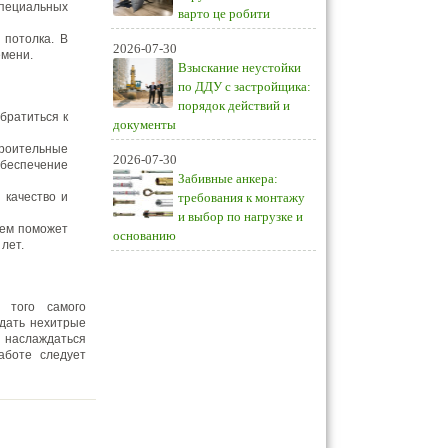
специальных
варто це робити
 потолка. В
2026-07-30
емени.
Взыскание неустойки
по ДДУ с застройщика:
порядок действий и
братиться к
документы
троительные
2026-07-30
обеспечение
Забивные анкера:
 качество и
требования к монтажу
и выбор по нагрузке и
ием поможет
основанию
лет.
 того самого
юдать нехитрые
 наслаждаться
аботе следует