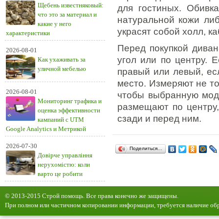
Щебень известняковый:
для гостиных. Обивка
что это за материал и
натуральной кожи ли
какие у него
украсят собой холл, ка
характеристики
Перед покупкой диван
2026-08-01
угол или по центру. Е
Как ухаживать за
уличной мебелью
правый или левый, ес
место. Измеряют не то
2026-08-01
чтобы выбранную моде
Мониторинг трафика и
размещают по центру,
оценка эффективности
сзади и перед ним.
кампаний с UTM
Google Analytics и Метрикой
2026-07-30
Поделиться…
Довірче управління
нерухомістю: коли
варто це робити
© 2013-2015 Строй помощь. Все права конечно же защищены.
При полном или частичном копировании информации, требуется наличие обр