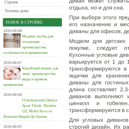
диван может служит
Строим
отдыха, но и для сна.
Техника дома
При выборе этого пр
НОВОЕ В СТРОЙКЕ
его назначение и ме
диваны для офисов, де
2026-08-08
Медные трубы для
Модели для детских
отопления:
преимущества,
покупке, следует о
особенности и применение
Кухонные угловые див
варьируется от 1 до 
2026-08-07
трансформируются в 
Корейский пилинг для
лица: преимущества,
ящички для хранени
виды и правила
диваны для гостины
применения
длина составляет 2,3
2026-08-06
диванов выполняют и
O‘zbekistonda Onlayn
шенилл и гобелен
Sport Tikish: Mostbet
трансформируются в с
UZ, Mobil Ilova va
Bonuslar Haqida Qo‘llanma
Для угловых диванов
строгий дизайн. Их р
2026-08-05