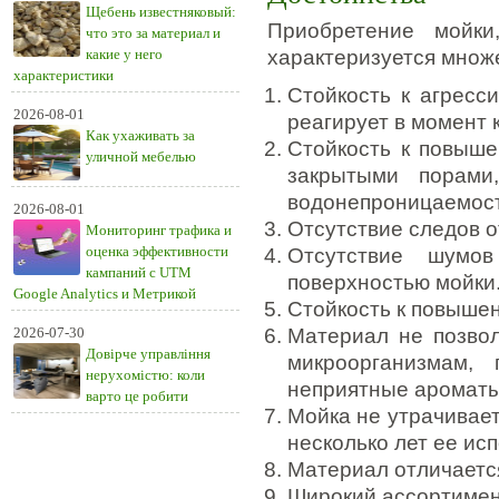
Щебень известняковый:
Приобретение мойки
что это за материал и
какие у него
характеризуется множ
характеристики
Стойкость к агресс
2026-08-01
реагирует в момент 
Как ухаживать за
Стойкость к повыше
уличной мебелью
закрытыми порами
водонепроницаемост
2026-08-01
Отсутствие следов о
Мониторинг трафика и
оценка эффективности
Отсутствие шумо
кампаний с UTM
поверхностью мойки
Google Analytics и Метрикой
Стойкость к повышен
2026-07-30
Материал не позвол
Довірче управління
микроорганизмам,
нерухомістю: коли
неприятные ароматы
варто це робити
Мойка не утрачивает
несколько лет ее ис
Материал отличаетс
Широкий ассортимен