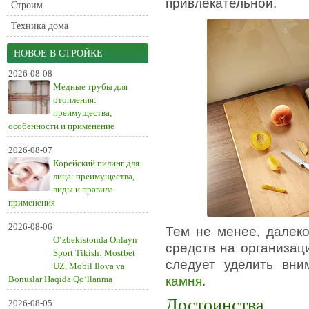
привлекательной.
Строим
Техника дома
НОВОЕ В СТРОЙКЕ
2026-08-08
Медные трубы для
отопления:
преимущества,
особенности и применение
2026-08-07
Корейский пилинг для
лица: преимущества,
виды и правила
применения
2026-08-06
Тем не менее, далек
O‘zbekistonda Onlayn
средств на организац
Sport Tikish: Mostbet
следует уделить вн
UZ, Mobil Ilova va
Bonuslar Haqida Qo‘llanma
камня
.
Достоинства
2026-08-05