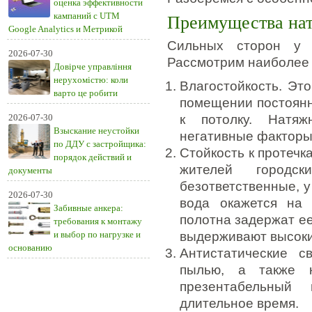
оценка эффективности
кампаний с UTM
Преимущества нат
Google Analytics и Метрикой
Сильных сторон у т
2026-07-30
Рассмотрим наиболее
Довірче управління
нерухомістю: коли
Влагостойкость. Эт
варто це робити
помещении постоянн
2026-07-30
к потолку. Натя
Взыскание неустойки
негативные факторы
по ДДУ с застройщика:
Стойкость к протечк
порядок действий и
жителей городс
документы
безответственные, 
2026-07-30
вода окажется на 
Забивные анкера:
полотна задержат ее,
требования к монтажу
и выбор по нагрузке и
выдерживают высоки
основанию
Антистатические с
пылью, а также к
презентабельный
длительное время.