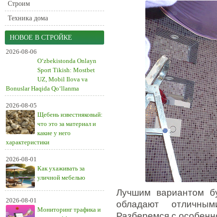
Строим
Техника дома
НОВОЕ В СТРОЙКЕ
2026-08-06
O‘zbekistonda Onlayn
Sport Tikish: Mostbet
UZ, Mobil Ilova va
Bonuslar Haqida Qo‘llanma
2026-08-05
Щебень известняковый:
что это за материал и
какие у него
характеристики
2026-08-01
Как ухаживать за
уличной мебелью
Лучшим вариантом 
2026-08-01
обладают отличными
Мониторинг трафика и
Разберемся с особенн