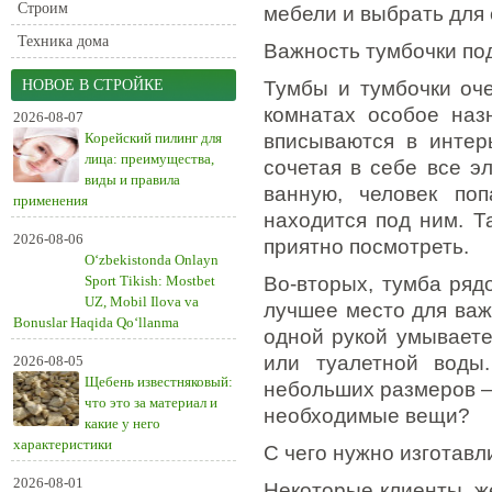
Строим
мебели и выбрать для
Техника дома
Важность тумбочки по
НОВОЕ В СТРОЙКЕ
Тумбы и тумбочки оч
комнатах особое наз
2026-08-07
Корейский пилинг для
вписываются в интер
лица: преимущества,
сочетая в себе все э
виды и правила
ванную, человек по
применения
находится под ним. Та
2026-08-06
приятно посмотреть.
O‘zbekistonda Onlayn
Sport Tikish: Mostbet
Во-вторых, тумба ряд
UZ, Mobil Ilova va
лучшее место для важ
Bonuslar Haqida Qo‘llanma
одной рукой умываете
или туалетной воды
2026-08-05
Щебень известняковый:
небольших размеров —
что это за материал и
необходимые вещи?
какие у него
характеристики
С чего нужно изготав
2026-08-01
Некоторые клиенты, ж