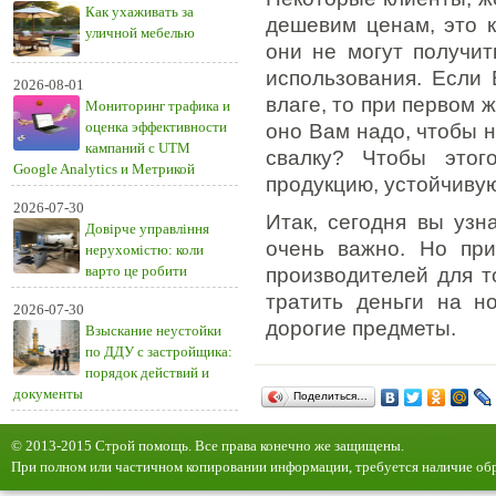
Как ухаживать за
дешевим ценам, это к
уличной мебелью
они не могут получит
использования. Если 
2026-08-01
влаге, то при первом 
Мониторинг трафика и
оценка эффективности
оно Вам надо, чтобы н
кампаний с UTM
свалку? Чтобы этог
Google Analytics и Метрикой
продукцию, устойчивую
2026-07-30
Итак, сегодня вы узн
Довірче управління
очень важно. Но при
нерухомістю: коли
варто це робити
производителей для т
тратить деньги на н
2026-07-30
дорогие предметы.
Взыскание неустойки
по ДДУ с застройщика:
порядок действий и
документы
Поделиться…
© 2013-2015 Строй помощь. Все права конечно же защищены.
При полном или частичном копировании информации, требуется наличие обр