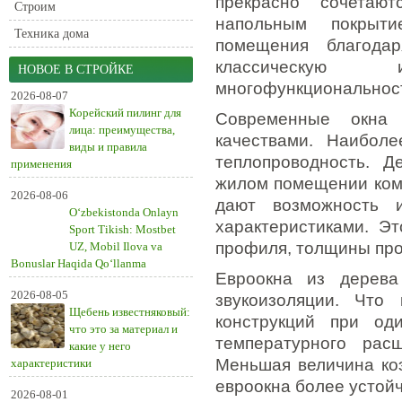
прекрасно сочетаю
Строим
напольным покрыти
Техника дома
помещения благода
классическую 
НОВОЕ В СТРОЙКЕ
многофункциональнос
2026-08-07
Корейский пилинг для
Современные окна 
лица: преимущества,
качествами. Наиболе
виды и правила
теплопроводность. Д
применения
жилом помещении ком
2026-08-06
дают возможность и
O‘zbekistonda Onlayn
характеристиками. Эт
Sport Tikish: Mostbet
профиля, толщины про
UZ, Mobil Ilova va
Bonuslar Haqida Qo‘llanma
Евроокна из дерева
2026-08-05
звукоизоляции. Что
Щебень известняковый:
конструкций при од
что это за материал и
температурного рас
какие у него
Меньшая величина ко
характеристики
евроокна более устой
2026-08-01