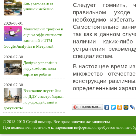
Как ухаживать за
Следует помнить, 
уличной мебелью
правильном уходе.
необходимо избегать
2026-08-01
Самостоятельно заним
Мониторинг трафика и
так как в данном слу
оценка эффективности
кампаний с UTM
наличии каких-либ
Google Analytics и Метрикой
устранения рекомен
специалистам.
2026-07-30
Довірче управління
В настоящее время из
нерухомістю: коли
множество отечеств
варто це робити
конструкции различны
2026-07-30
определенными характ
Взыскание неустойки
по ДДУ с застройщика:
порядок действий и
Поделиться…
документы
© 2013-2015 Строй помощь. Все права конечно же защищены.
При полном или частичном копировании информации, требуется наличие обр