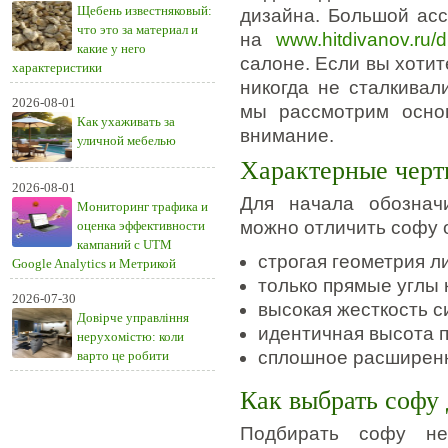
Щебень известняковый:
дизайна. Большой ас
что это за материал и
на
www.hitdivanov.ru/d
какие у него
салоне. Если вы хотит
характеристики
никогда не сталкивал
2026-08-01
мы рассмотрим осно
Как ухаживать за
внимание.
уличной мебелью
Характерные чер
2026-08-01
Для начала обознач
Мониторинг трафика и
можно отличить софу 
оценка эффективности
кампаний с UTM
строгая геометрия л
Google Analytics и Метрикой
только прямые углы 
2026-07-30
высокая жесткость с
Довірче управління
идентичная высота п
нерухомістю: коли
сплошное расширенн
варто це робити
Как выбрать софу 
Подбирать софу не