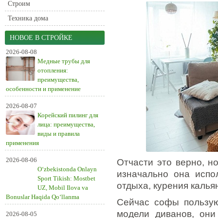
Строим
Техника дома
НОВОЕ В СТРОЙКЕ
2026-08-08
Медные трубы для
отопления:
преимущества,
особенности и применение
2026-08-07
Корейский пилинг для
лица: преимущества,
виды и правила
применения
2026-08-06
Отчасти это верно, н
O‘zbekistonda Onlayn
изначально она испо
Sport Tikish: Mostbet
отдыха, курения кальян
UZ, Mobil Ilova va
Bonuslar Haqida Qo‘llanma
Сейчас софы пользую
модели диванов, они
2026-08-05