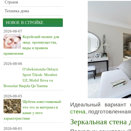
Строим
Техника дома
НОВОЕ В СТРОЙКЕ
2026-08-07
Корейский пилинг для
лица: преимущества,
виды и правила
применения
2026-08-06
O‘zbekistonda Onlayn
Sport Tikish: Mostbet
UZ, Mobil Ilova va
Bonuslar Haqida Qo‘llanma
2026-08-05
Щебень известняковый:
Идеальный вариант 
что это за материал и
стена
, подготовленная
какие у него
характеристики
Зеркальная стена 
2026-08-01