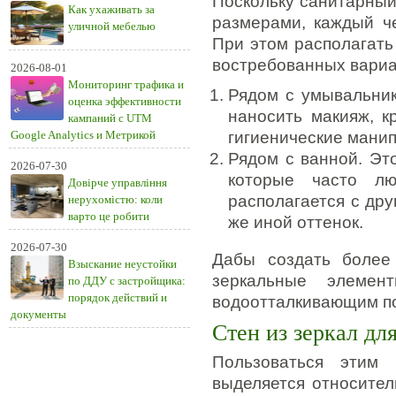
Поскольку санитарный
Как ухаживать за
размерами, каждый че
уличной мебелью
При этом располагать
востребованных вариа
2026-08-01
Мониторинг трафика и
Рядом с умывальник
оценка эффективности
наносить макияж, к
кампаний с UTM
Google Analytics и Метрикой
гигиенические манип
Рядом с ванной. Эт
2026-07-30
которые часто лю
Довірче управління
располагается с дру
нерухомістю: коли
варто це робити
же иной оттенок.
2026-07-30
Дабы создать более
Взыскание неустойки
зеркальные элемен
по ДДУ с застройщика:
порядок действий и
водоотталкивающим п
документы
Стен из зеркал дл
Пользоваться этим 
выделяется относите