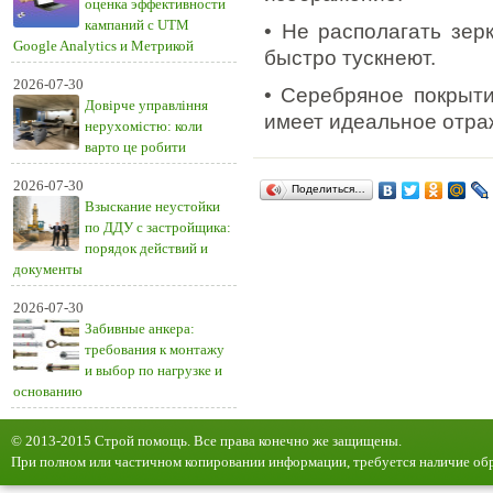
оценка эффективности
кампаний с UTM
• Не располагать зе
Google Analytics и Метрикой
быстро тускнеют.
2026-07-30
• Серебряное покрыти
Довірче управління
имеет идеальное отра
нерухомістю: коли
варто це робити
2026-07-30
Поделиться…
Взыскание неустойки
по ДДУ с застройщика:
порядок действий и
документы
2026-07-30
Забивные анкера:
требования к монтажу
и выбор по нагрузке и
основанию
© 2013-2015 Строй помощь. Все права конечно же защищены.
При полном или частичном копировании информации, требуется наличие обр