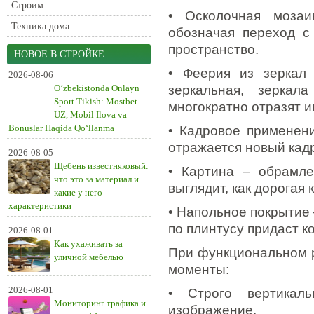
Строим
• Осколочная мозаи
Техника дома
обозначая переход с
пространство.
НОВОЕ В СТРОЙКЕ
• Феерия из зеркал
2026-08-06
O‘zbekistonda Onlayn
зеркальная, зеркал
Sport Tikish: Mostbet
многократно отразят и
UZ, Mobil Ilova va
Bonuslar Haqida Qo‘llanma
• Кадровое применени
отражается новый кадр
2026-08-05
Щебень известняковый:
• Картина – обрамле
что это за материал и
выглядит, как дорогая 
какие у него
характеристики
• Напольное покрытие 
по плинтусу придаст к
2026-08-01
Как ухаживать за
При функциональном 
уличной мебелью
моменты:
2026-08-01
• Строго вертикал
Мониторинг трафика и
изображение.